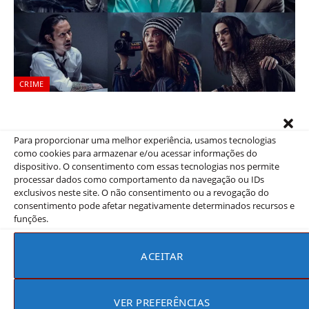
CRIME
Vapor Humano
Rebeca Rios
4 de julho de 2026
Para proporcionar uma melhor experiência, usamos tecnologias
como cookies para armazenar e/ou acessar informações do
Assisti Vapor Humano e fiquei preso na mistura única de
dispositivo. O consentimento com essas tecnologias nos permite
ficção científica com crime que não se encontra facilmente
processar dados como comportamento da navegação ou IDs
nos…
exclusivos neste site. O não consentimento ou a revogação do
consentimento pode afetar negativamente determinados recursos e
funções.
ACEITAR
VER PREFERÊNCIAS