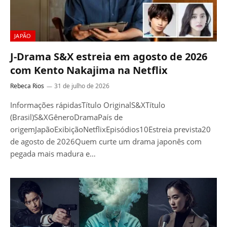
JAPÃO
J-Drama S&X estreia em agosto de 2026
com Kento Nakajima na Netflix
Rebeca Rios
31 de julho de 2026
Informações rápidasTítulo OriginalS&XTítulo
(Brasil)S&XGêneroDramaPaís de
origemJapãoExibiçãoNetflixEpisódios10Estreia prevista20
de agosto de 2026Quem curte um drama japonês com
pegada mais madura e…