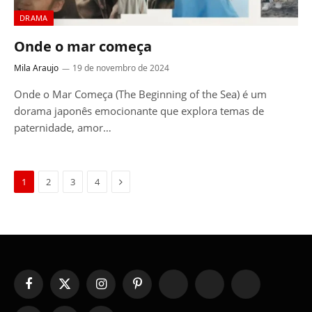
DRAMA
Onde o mar começa
Mila Araujo
19 de novembro de 2024
Onde o Mar Começa (The Beginning of the Sea) é um
dorama japonês emocionante que explora temas de
paternidade, amor…
Next
1
2
3
4
Facebook
X
Instagram
Pinterest
YouTube
Tumblr
WhatsApp
(Twitter)