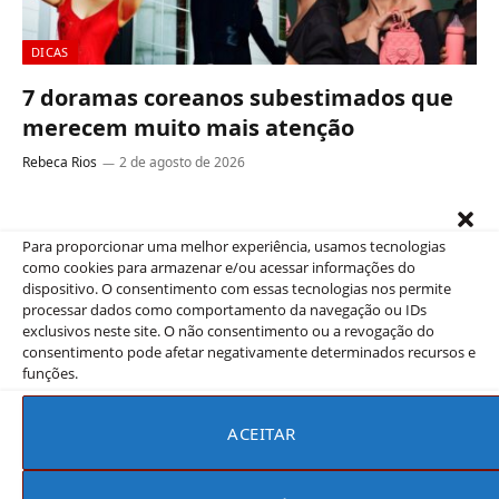
DICAS
7 doramas coreanos subestimados que
merecem muito mais atenção
Rebeca Rios
2 de agosto de 2026
7 doramas coreanos subestimados que merecem muito
mais atenção evitam os clichês batidos que tantas vezes
Para proporcionar uma melhor experiência, usamos tecnologias
arruinam séries românticas. No…
como cookies para armazenar e/ou acessar informações do
dispositivo. O consentimento com essas tecnologias nos permite
processar dados como comportamento da navegação ou IDs
exclusivos neste site. O não consentimento ou a revogação do
consentimento pode afetar negativamente determinados recursos e
funções.
ACEITAR