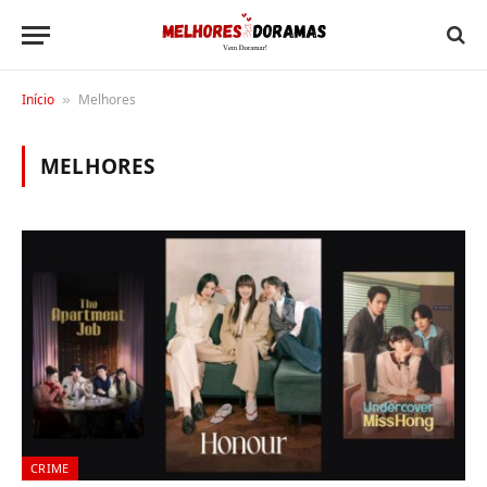
Início
Melhores
»
MELHORES
CRIME