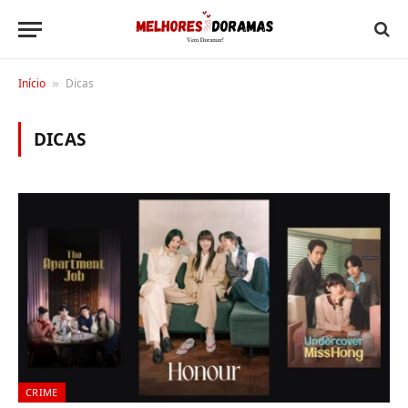
Início
Dicas
»
DICAS
CRIME