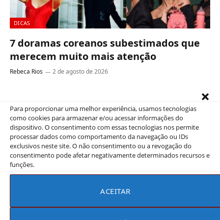
DICAS
7 doramas coreanos subestimados que
merecem muito mais atenção
Rebeca Rios
2 de agosto de 2026
7 doramas coreanos subestimados que merecem muito
mais atenção evitam os clichês batidos que tantas vezes
Para proporcionar uma melhor experiência, usamos tecnologias
arruinam séries românticas. No…
como cookies para armazenar e/ou acessar informações do
dispositivo. O consentimento com essas tecnologias nos permite
processar dados como comportamento da navegação ou IDs
exclusivos neste site. O não consentimento ou a revogação do
consentimento pode afetar negativamente determinados recursos e
funções.
ACEITAR