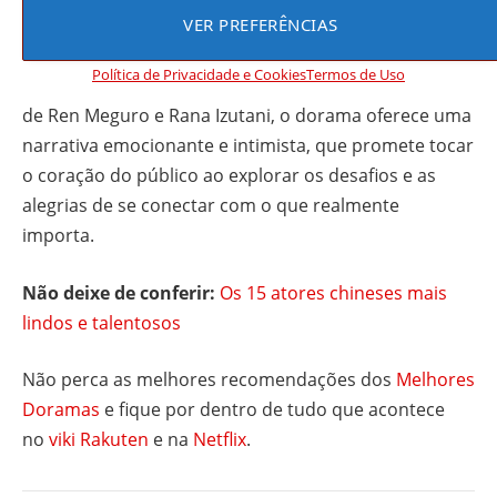
VER PREFERÊNCIAS
Onde o Mar Começa
é uma história sobre reconciliação
com o passado, aceitação e os laços inesperados que
Política de Privacidade e Cookies
Termos de Uso
podem transformar vidas. Com atuações comoventes
de Ren Meguro e Rana Izutani, o dorama oferece uma
narrativa emocionante e intimista, que promete tocar
o coração do público ao explorar os desafios e as
alegrias de se conectar com o que realmente
importa.
Não deixe de conferir:
Os 15 atores chineses mais
lindos e talentosos
Não perca as melhores recomendações dos
Melhores
Doramas
e fique por dentro de tudo que acontece
no
viki Rakuten
e na
Netflix
.