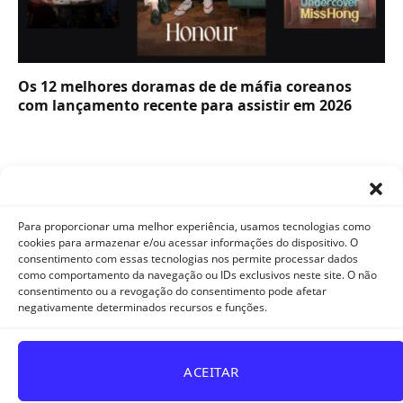
Os 12 melhores doramas de de máfia coreanos
com lançamento recente para assistir em 2026
Para proporcionar uma melhor experiência, usamos tecnologias como
cookies para armazenar e/ou acessar informações do dispositivo. O
consentimento com essas tecnologias nos permite processar dados
como comportamento da navegação ou IDs exclusivos neste site. O não
Facebook
X
Instagram
Pinterest
YouTube
Tumblr
WhatsApp
consentimento ou a revogação do consentimento pode afetar
(Twitter)
negativamente determinados recursos e funções.
TikTok
Telegram
Threads
ACEITAR
POLÍTICA DE PRIVACIDADE E COOKIES
DISCLAIMER