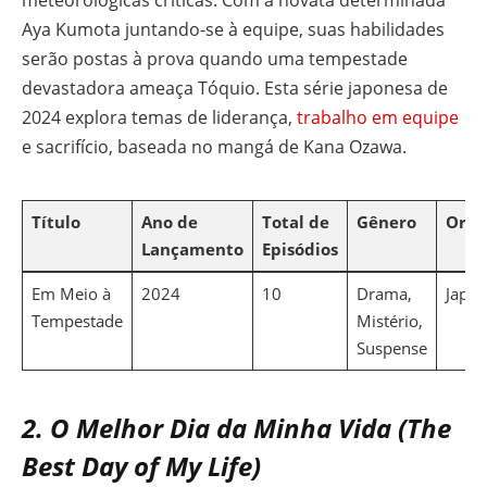
meteorológicas críticas. Com a novata determinada
Aya Kumota juntando-se à equipe, suas habilidades
serão postas à prova quando uma tempestade
devastadora ameaça Tóquio. Esta série japonesa de
2024 explora temas de liderança,
trabalho em equipe
e sacrifício, baseada no mangá de Kana Ozawa.
Título
Ano de
Total de
Gênero
Orig
Lançamento
Episódios
Em Meio à
2024
10
Drama,
Japão
Tempestade
Mistério,
Suspense
2. O Melhor Dia da Minha Vida (The
Best Day of My Life)