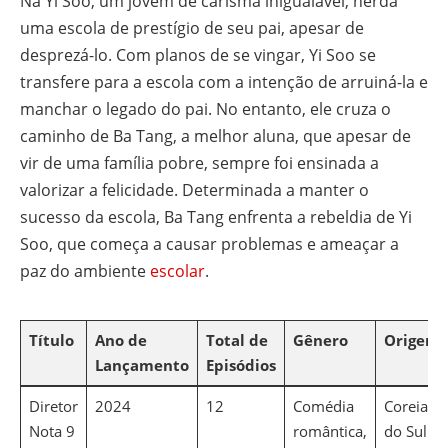
Na Yi Soo, um jovem de carisma inigualável, herda
uma escola de prestígio de seu pai, apesar de
desprezá-lo. Com planos de se vingar, Yi Soo se
transfere para a escola com a intenção de arruiná-la e
manchar o legado do pai. No entanto, ele cruza o
caminho de Ba Tang, a melhor aluna, que apesar de
vir de uma família pobre, sempre foi ensinada a
valorizar a felicidade. Determinada a manter o
sucesso da escola, Ba Tang enfrenta a rebeldia de Yi
Soo, que começa a causar problemas e ameaçar a
paz do ambiente
escolar
.
Título
Ano de
Total de
Gênero
Origem
Lançamento
Episódios
Diretor
2024
12
Comédia
Coreia
Nota 9
romântica,
do Sul