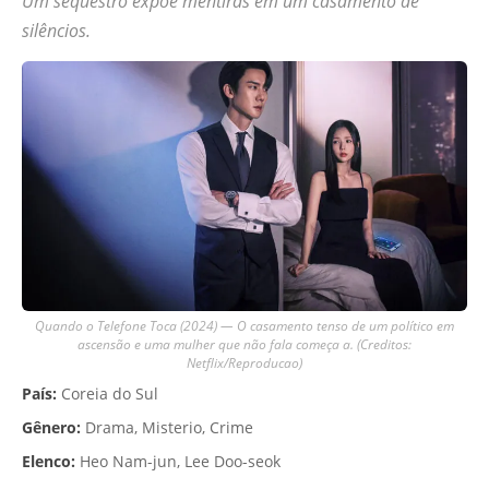
Um sequestro expõe mentiras em um casamento de
silêncios.
Quando o Telefone Toca (2024) — O casamento tenso de um político em
ascensão e uma mulher que não fala começa a. (Creditos:
Netflix/Reproducao)
País:
Coreia do Sul
Gênero:
Drama, Misterio, Crime
Elenco:
Heo Nam-jun, Lee Doo-seok