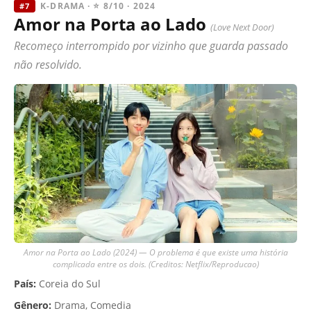
K-DRAMA · ⭐ 8/10 · 2024
#7
Amor na Porta ao Lado
(Love Next Door)
Recomeço interrompido por vizinho que guarda passado
não resolvido.
Amor na Porta ao Lado (2024) — O problema é que existe uma história
complicada entre os dois. (Creditos: Netflix/Reproducao)
País:
Coreia do Sul
Gênero:
Drama, Comedia