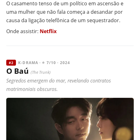
O casamento tenso de um político em ascensão e
uma mulher que não fala começa a desandar por
causa da ligação telefônica de um sequestrador.
Onde assistir:
Netflix
K-DRAMA · ⭐ 7/10 · 2024
#2
O Baú
(The Trunk)
Segredos emergem do mar, revelando contratos
matrimoniais obscuros.