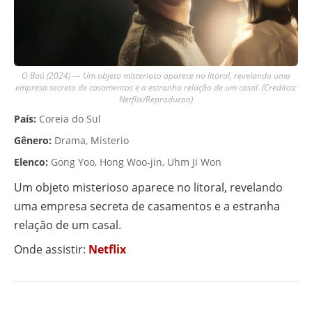
O Baú (2024) — Um objeto misterioso aparece no litoral, revelando uma
empresa secreta de casamentos e a estranha relação de um casal. (Creditos:
Netflix/Reproducao)
País:
Coreia do Sul
Gênero:
Drama, Misterio
Elenco:
Gong Yoo, Hong Woo-jin, Uhm Ji Won
Um objeto misterioso aparece no litoral, revelando
uma empresa secreta de casamentos e a estranha
relação de um casal.
Onde assistir:
Netflix