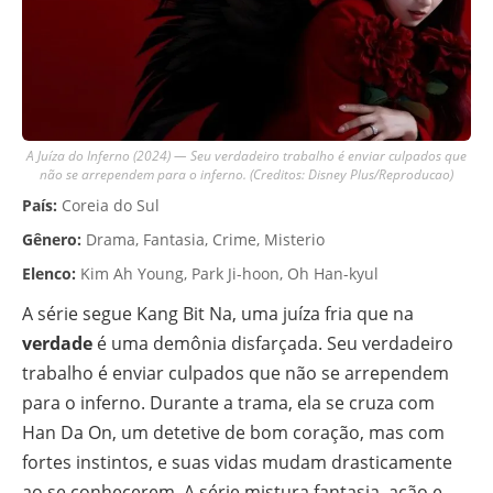
A Juíza do Inferno (2024) — Seu verdadeiro trabalho é enviar culpados que
não se arrependem para o inferno. (Creditos: Disney Plus/Reproducao)
País:
Coreia do Sul
Gênero:
Drama, Fantasia, Crime, Misterio
Elenco:
Kim Ah Young, Park Ji-hoon, Oh Han-kyul
A série segue Kang Bit Na, uma juíza fria que na
verdade
é uma demônia disfarçada. Seu verdadeiro
trabalho é enviar culpados que não se arrependem
para o inferno. Durante a trama, ela se cruza com
Han Da On, um detetive de bom coração, mas com
fortes instintos, e suas vidas mudam drasticamente
ao se conhecerem. A série mistura fantasia, ação e