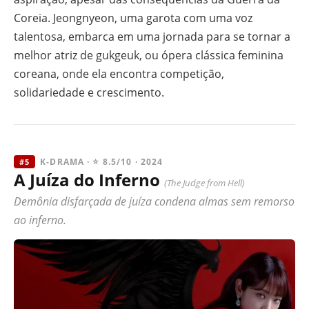
Coreia. Jeongnyeon, uma garota com uma voz
talentosa, embarca em uma jornada para se tornar a
melhor atriz de gukgeuk, ou ópera clássica feminina
coreana, onde ela encontra competição,
solidariedade e crescimento.
K-DRAMA · ⭐ 8.5/10 · 2024
#5
A Juíza do Inferno
(The Judge from Hell)
Demônia disfarçada de juíza condena almas sem remorso
ao inferno.