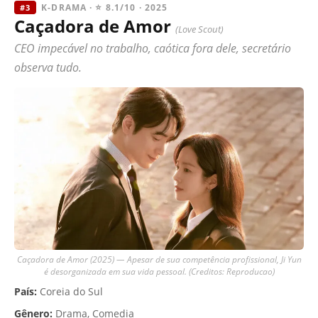
K-DRAMA · ⭐ 8.1/10 · 2025
#3
Caçadora de Amor
(Love Scout)
CEO impecável no trabalho, caótica fora dele, secretário
observa tudo.
Caçadora de Amor (2025) — Apesar de sua competência profissional, Ji Yun
é desorganizada em sua vida pessoal. (Creditos: Reproducao)
País:
Coreia do Sul
Gênero:
Drama, Comedia