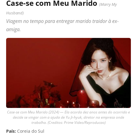
Case-se com Meu Marido
(Marry My
Husband)
Viagem no tempo para entregar marido traidor à ex-
amiga.
Case-se com Meu Marido (2024) — Ela acorda dez anos antes do ocorrido e
decide se vingar com a ajuda de Yu Ji-hyuk, diretor na empresa onde
trabalha. (Creditos: Prime Video/Reproducao)
País:
Coreia do Sul