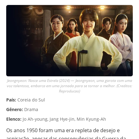
Jeongnyeon: Nasce uma Estrela (2024) — Jeongnyeon, uma garota com uma
voz talentosa, embarca em uma jornada para se tornar a melhor. (Creditos:
Reproducao)
País:
Coreia do Sul
Gênero:
Drama
Elenco:
Jo Ah-young, Jang Hye-jin, Min Kyung-Ah
Os anos 1950 foram uma era repleta de desejo e
aspiração, apesar das consequências da Guerra da