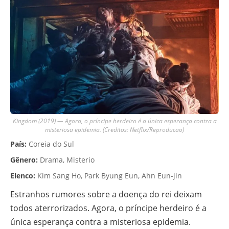
Kingdom (2019) — Agora, o príncipe herdeiro é a única esperança contra a
misteriosa epidemia. (Creditos: Netflix/Reproducao)
País:
Coreia do Sul
Gênero:
Drama, Misterio
Elenco:
Kim Sang Ho, Park Byung Eun, Ahn Eun-jin
Estranhos rumores sobre a doença do rei deixam
todos aterrorizados. Agora, o príncipe herdeiro é a
única esperança contra a misteriosa epidemia.