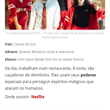
Os Caça-Demônios (2020) — À noite, são caçadores de demônios. (Creditos:
Netflix/Reproducao)
País:
Coreia do Sul
Gênero:
Drama, Misterio, Acao e Aventura
Elenco:
Kim Hyun Wook, Kim So-ra, Kwon Duk-in
De dia, trabalham num restaurante. À noite, são
caçadores de demônios. Eles usam seus
poderes
especiais para perseguir espíritos malignos que
atacam os humanos.
Onde assistir:
Netflix