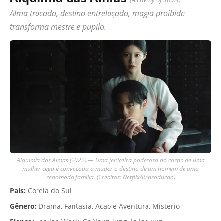
Alma trocada, destino entrelaçado, magia proibida
transforma mestre e pupilo.
Alquimia das Almas (2022) — Uma feiticeira poderosa no corpo de uma
mulher cega é convocada a mudar o destino de um homem de uma
renomada família. (Creditos: Netflix/Reproducao)
País:
Coreia do Sul
Gênero:
Drama, Fantasia, Acao e Aventura, Misterio