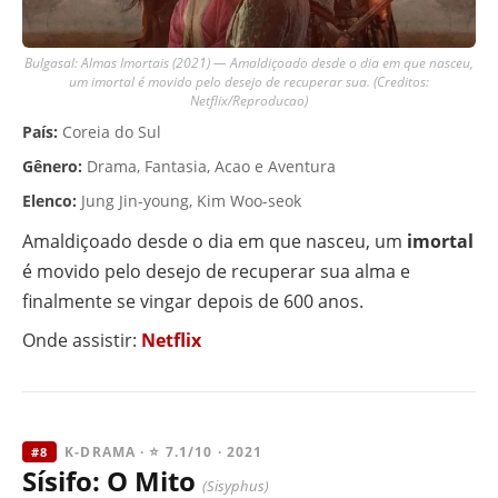
Bulgasal: Almas Imortais (2021) — Amaldiçoado desde o dia em que nasceu,
um imortal é movido pelo desejo de recuperar sua. (Creditos:
Netflix/Reproducao)
País:
Coreia do Sul
Gênero:
Drama, Fantasia, Acao e Aventura
Elenco:
Jung Jin-young, Kim Woo-seok
Amaldiçoado desde o dia em que nasceu, um
imortal
é movido pelo desejo de recuperar sua alma e
finalmente se vingar depois de 600 anos.
Onde assistir:
Netflix
K-DRAMA · ⭐ 7.1/10 · 2021
#8
Sísifo: O Mito
(Sisyphus)