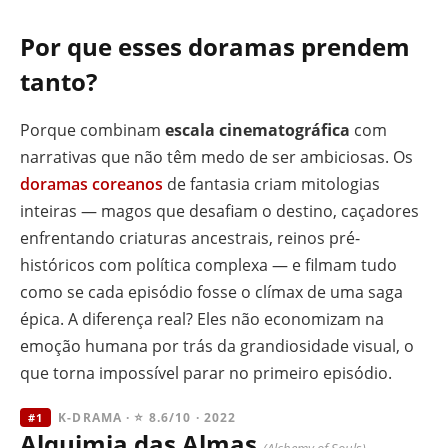
Por que esses doramas prendem
tanto?
Porque combinam
escala cinematográfica
com
narrativas que não têm medo de ser ambiciosas. Os
doramas coreanos
de fantasia criam mitologias
inteiras — magos que desafiam o destino, caçadores
enfrentando criaturas ancestrais, reinos pré-
históricos com política complexa — e filmam tudo
como se cada episódio fosse o clímax de uma saga
épica. A diferença real? Eles não economizam na
emoção humana por trás da grandiosidade visual, o
que torna impossível parar no primeiro episódio.
K-DRAMA · ⭐ 8.6/10 · 2022
#1
Alquimia das Almas
(Alchemy of Souls)