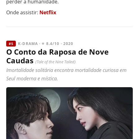
perder a humanidade.
Onde assistir:
Netflix
K-DRAMA · ⭐ 8.4/10 · 2020
#5
O Conto da Raposa de Nove
Caudas
(Tale of the Nine Tailed)
Imortalidade solitária encontra mortalidade curiosa em
Seul moderna e mística.