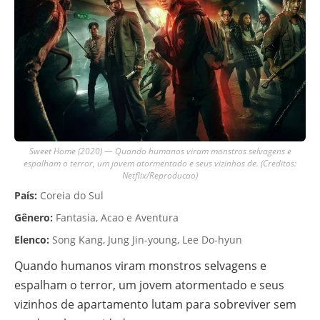
Sweet Home (2020) — Quando humanos viram monstros selvagens e
espalham o terror, um jovem atormentado e seus vizinhos de. (Creditos:
Netflix/Reproducao)
País:
Coreia do Sul
Gênero:
Fantasia, Acao e Aventura
Elenco:
Song Kang, Jung Jin-young, Lee Do-hyun
Quando humanos viram monstros selvagens e
espalham o terror, um jovem atormentado e seus
vizinhos de apartamento lutam para sobreviver sem