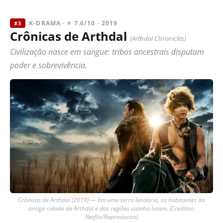
K-DRAMA · ⭐ 7.6/10 · 2019
#3
Crônicas de Arthdal
(Arthdal Chronicles)
Civilização nasce em sangue: tribos ancestrais disputam
poder e sobrevivência.
Crônicas de Arthdal (2019) — Em uma terra lendária, os habitantes da
antiga cidade de Arthdal e das regiões vizinha lutam. (Creditos:
Netflix/Reproducao)