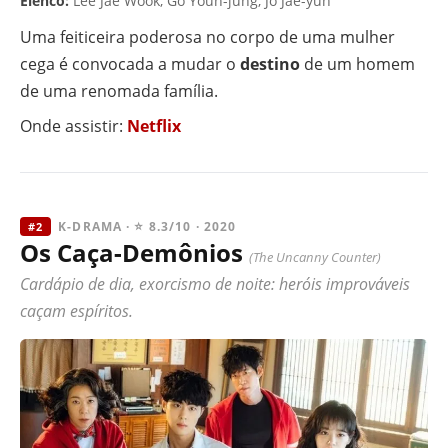
Elenco:
Lee Jae Wook, Go Youn-jung, Jo Jae-yun
Uma feiticeira poderosa no corpo de uma mulher
cega é convocada a mudar o
destino
de um homem
de uma renomada família.
Onde assistir:
Netflix
K-DRAMA · ⭐ 8.3/10 · 2020
#2
Os Caça-Demônios
(The Uncanny Counter)
Cardápio de dia, exorcismo de noite: heróis improváveis
caçam espíritos.