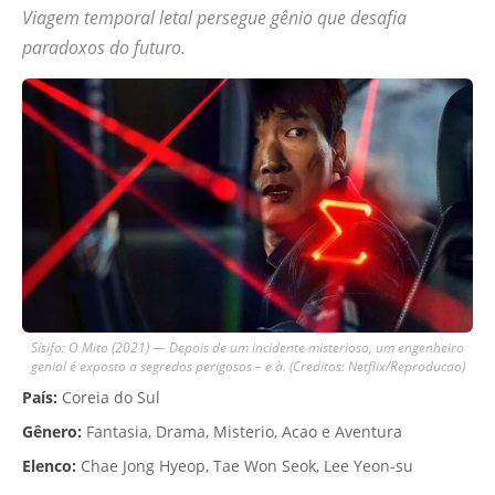
Viagem temporal letal persegue gênio que desafia
paradoxos do futuro.
Sísifo: O Mito (2021) — Depois de um incidente misterioso, um engenheiro
genial é exposto a segredos perigosos – e à. (Creditos: Netflix/Reproducao)
País:
Coreia do Sul
Gênero:
Fantasia, Drama, Misterio, Acao e Aventura
Elenco:
Chae Jong Hyeop, Tae Won Seok, Lee Yeon-su