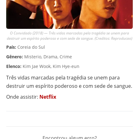
O Convidado (2018) — Três vidas marcadas pela tragédia se unem para
destruir um espírito poderoso e com sede de sangue. (Creditos: Reproducao)
País:
Coreia do Sul
Gênero:
Misterio, Drama, Crime
Elenco:
Kim Jae Wook, Kim Hye-eun
Três vidas marcadas pela tragédia se unem para
destruir um espírito poderoso e com sede de sangue.
Onde assistir:
Netflix
Encontrou algum erro?