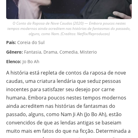
O Conto da Raposa de Nove Caudas (2020) — Embora poucos nestes
tempos modernos ainda acreditem nas histórias de fantasmas do passado,
alguns, como Nam. (Creditos: Netflix/Reproducao)
País:
Coreia do Sul
Gênero:
Fantasia, Drama, Comedia, Misterio
Elenco:
Jo Bo Ah
A história está repleta de contos da raposa de nove
caudas, uma criatura lendária que seduz pessoas
inocentes para satisfazer seu desejo por carne
humana. Embora poucos nestes tempos modernos
ainda acreditem nas histórias de fantasmas do
passado, alguns, como Nam Ji Ah (Jo Bo Ah), estão
convencidos de que as lendas antigas se baseiam
muito mais em fatos do que na ficção. Determinada a