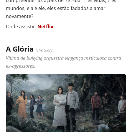
compreender as ações de Ye Hua. Três vidas, três
mundos, ela e ele, eles estão fadados a amar
novamente?
Onde assistir:
Netflix
A Glória
(The Glory)
Vítima de bullying orquestra vingança meticulosa contra
ex-agressores.