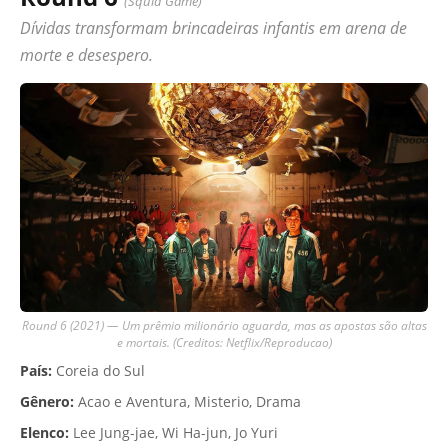
(Squid Game)
Dívidas transformam brincadeiras infantis em arena de
morte e desespero.
Round 6 (2021) — Um prêmio milionário aguarda, mas as apostas são altas
e mortais. (Creditos: Netflix/Reproducao)
País:
Coreia do Sul
Gênero:
Acao e Aventura, Misterio, Drama
Elenco:
Lee Jung-jae, Wi Ha-jun, Jo Yuri