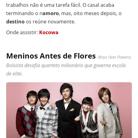
trabalhos não é uma tarefa fácil. O casal acaba
terminando o n
amoro
, mas, oito meses depois, o
destino
os reúne novamente.
Onde assistir:
Kocowa
Meninos Antes de Flores
(Boys Over Flowers)
Bolsista desafia quarteto milionário que governa escola
de elite.