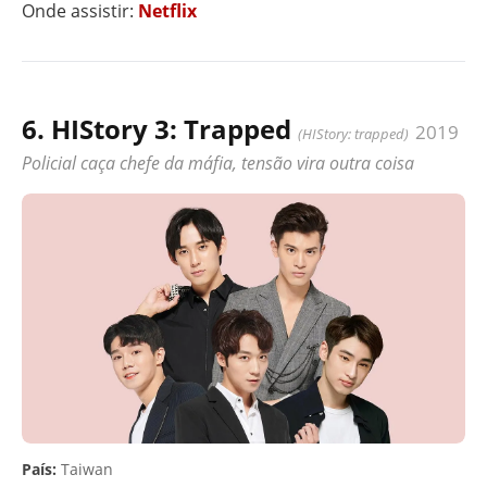
Onde assistir:
Netflix
6. HIStory 3: Trapped
2019
(HIStory: trapped)
Policial caça chefe da máfia, tensão vira outra coisa
País:
Taiwan