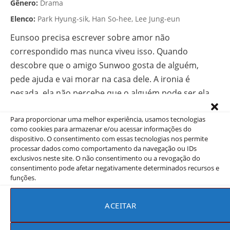
Gênero:
Drama
Elenco:
Park Hyung-sik, Han So-hee, Lee Jung-eun
Eunsoo precisa escrever sobre amor não
correspondido mas nunca viveu isso. Quando
descobre que o amigo Sunwoo gosta de alguém,
pede ajuda e vai morar na casa dele. A ironia é
pesada ela não percebe que o alguém pode ser ela.
Onde assistir:
Disney+
Para proporcionar uma melhor experiência, usamos tecnologias
como cookies para armazenar e/ou acessar informações do
dispositivo. O consentimento com essas tecnologias nos permite
processar dados como comportamento da navegação ou IDs
exclusivos neste site. O não consentimento ou a revogação do
5. Uma Proposta de Negócios
consentimento pode afetar negativamente determinados recursos e
funções.
2022
(Business Proposal)
Encontro às cegas falso vira proposta de casamento real
ACEITAR