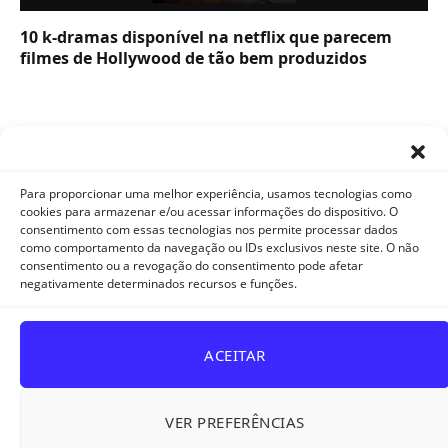
10 k-dramas disponível na netflix que parecem
filmes de Hollywood de tão bem produzidos
Para proporcionar uma melhor experiência, usamos tecnologias como
cookies para armazenar e/ou acessar informações do dispositivo. O
consentimento com essas tecnologias nos permite processar dados
como comportamento da navegação ou IDs exclusivos neste site. O não
Facebook
X
Instagram
Pinterest
YouTube
Tumblr
WhatsApp
consentimento ou a revogação do consentimento pode afetar
(Twitter)
negativamente determinados recursos e funções.
TikTok
Telegram
Threads
ACEITAR
POLÍTICA DE PRIVACIDADE E COOKIES
DISCLAIMER
TERMOS DE USO
QUEM SOMOS
CONTATO
VER PREFERÊNCIAS
© 2026 Melhoresdoramas.com.br