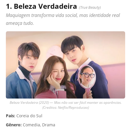
1. Beleza Verdadeira
(True Beauty)
Maquiagem transforma vida social, mas identidade real
ameaça tudo.
Beleza Verdadeira (2020) — Mas não vai ser fácil manter as aparências.
(Creditos: Netflix/Reproducao)
País:
Coreia do Sul
Gênero:
Comedia, Drama