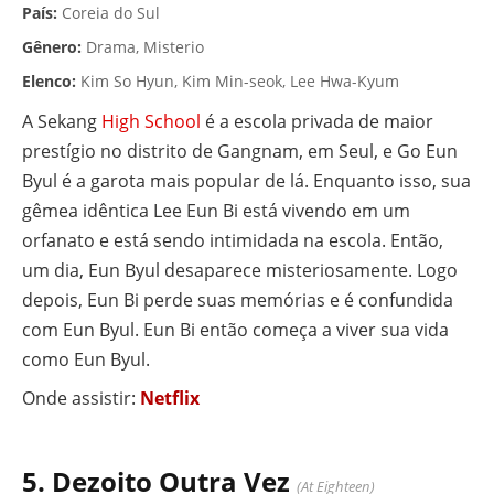
País:
Coreia do Sul
Gênero:
Drama, Misterio
Elenco:
Kim So Hyun, Kim Min-seok, Lee Hwa-Kyum
A Sekang
High School
é a escola privada de maior
prestígio no distrito de Gangnam, em Seul, e Go Eun
Byul é a garota mais popular de lá. Enquanto isso, sua
gêmea idêntica Lee Eun Bi está vivendo em um
orfanato e está sendo intimidada na escola. Então,
um dia, Eun Byul desaparece misteriosamente. Logo
depois, Eun Bi perde suas memórias e é confundida
com Eun Byul. Eun Bi então começa a viver sua vida
como Eun Byul.
Onde assistir:
Netflix
5. Dezoito Outra Vez
(At Eighteen)