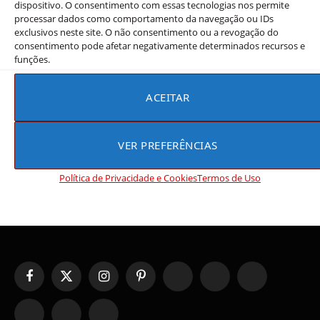
dispositivo. O consentimento com essas tecnologias nos permite
Os doramas de comédia romântica
processar dados como comportamento da navegação ou IDs
exclusivos neste site. O não consentimento ou a revogação do
coreanos que a crítica adora mas o
consentimento pode afetar negativamente determinados recursos e
público ainda não descobriu
funções.
Rebeca Rios
23 de junho de 2026
ACEITAR
Existem doramas de comédia romântica coreanos que
conquistaram a crítica especializada, mas ainda vivem na
sombra dos grandes sucessos populares.…
VER PREFERÊNCIAS
Política de Privacidade e Cookies
Termos de Uso
Facebook
X
Instagram
Pinterest
YouTube
Tumblr
WhatsApp
(Twitter)
TikTok
Telegram
Threads