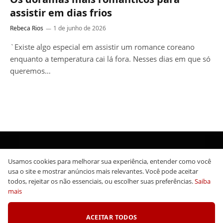
assistir em dias frios
Rebeca Rios
1 de junho de 2026
`Existe algo especial em assistir um romance coreano
enquanto a temperatura cai lá fora. Nesses dias em que só
queremos…
Usamos cookies para melhorar sua experiência, entender como você
Facebook
X
Instagram
Pinterest
YouTube
Tumblr
WhatsApp
usa o site e mostrar anúncios mais relevantes. Você pode aceitar
(Twitter)
todos, rejeitar os não essenciais, ou escolher suas preferências.
Saiba
mais
TikTok
Telegram
Threads
ACEITAR TODOS