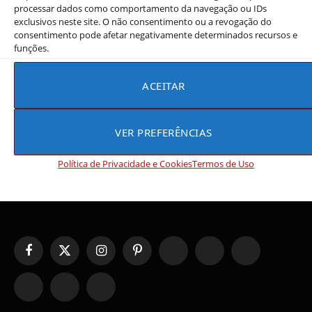
processar dados como comportamento da navegação ou IDs
Os 10 melhores k-dramas de comédia
exclusivos neste site. O não consentimento ou a revogação do
romântica de 2026
consentimento pode afetar negativamente determinados recursos e
funções.
Rebeca Rios
23 de junho de 2026
Os k-dramas de comédia romântica de 2026 chegaram
ACEITAR
com histórias que equilibram humor inteligente e romance
genuíno — exatamente o…
VER PREFERÊNCIAS
Política de Privacidade e Cookies
Termos de Uso
Facebook
X
Instagram
Pinterest
YouTube
Tumblr
WhatsApp
(Twitter)
TikTok
Telegram
Threads