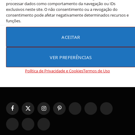
processar dados como comportamento da navegação ou IDs
Antes de dormir: 5 doramas asiáticos
exclusivos neste site. O não consentimento ou a revogação do
perfeitos para assistir à noite
consentimento pode afetar negativamente determinados recursos e
funções.
Rebeca Rios
25 de junho de 2026
Doramas asiáticos perfeitos para assistir à noite
ACEITAR
transformam a rotina do sono em um momento de
aconchego genuíno. Nossa seleção…
VER PREFERÊNCIAS
Política de Privacidade e Cookies
Termos de Uso
Facebook
X
Instagram
Pinterest
YouTube
Tumblr
WhatsApp
(Twitter)
TikTok
Telegram
Threads