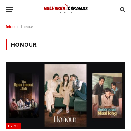
Início
Honour
»
HONOUR
CRIME