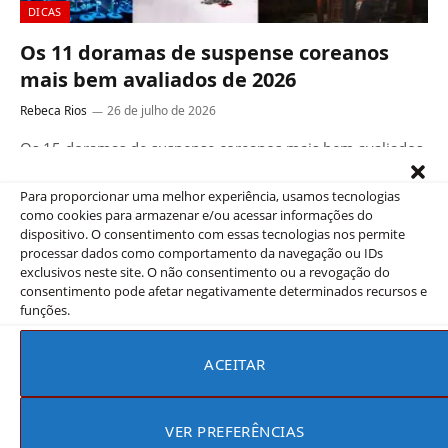
DICAS
Os 11 doramas de suspense coreanos
mais bem avaliados de 2026
Rebeca Rios
26 de julho de 2026
Os 15 doramas de suspense coreanos mais bem avaliados
de 2026 trazem tensão e reviravoltas que prendem do
começo ao…
Para proporcionar uma melhor experiência, usamos tecnologias
como cookies para armazenar e/ou acessar informações do
dispositivo. O consentimento com essas tecnologias nos permite
processar dados como comportamento da navegação ou IDs
exclusivos neste site. O não consentimento ou a revogação do
consentimento pode afetar negativamente determinados recursos e
funções.
ACEITAR
VER PREFERÊNCIAS