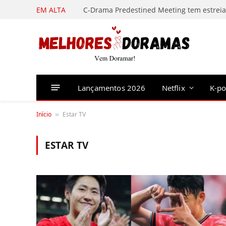
EM ALTA
Lançamentos 2026
Netflix
K-p
Início
Estar TV
»
ESTAR TV