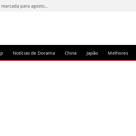
C-Drama Predestined Meeting tem estreia marcada para agosto de 2026
op
Notícias de Dorama
China
Japão
Melhores