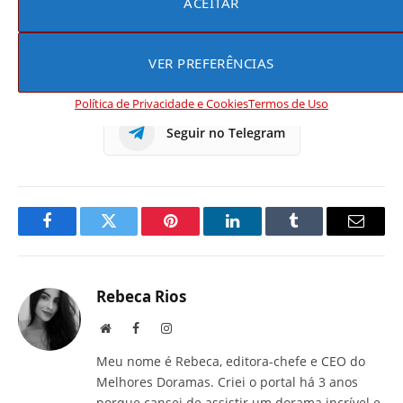
ACEITAR
Seguir no Instagram
VER PREFERÊNCIAS
Seguir no WhatsApp
Política de Privacidade e Cookies
Termos de Uso
Seguir no Telegram
Facebook
Twitter
Pinterest
LinkedIn
Tumblr
E-
mail
Rebeca Rios
Site
Facebook
Instagram
Meu nome é Rebeca, editora-chefe e CEO do
Melhores Doramas. Criei o portal há 3 anos
porque cansei de assistir um dorama incrível e