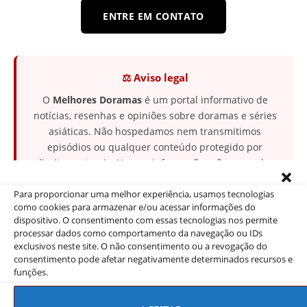
ENTRE EM CONTATO
⚖️ Aviso legal
O
Melhores Doramas
é um portal informativo de
notícias, resenhas e opiniões sobre doramas e séries
asiáticas. Não hospedamos nem transmitimos
episódios ou qualquer conteúdo protegido por
direitos autorais. Nossas informações são apuradas
a partir de fontes públicas como
TMDB
, canais
oficiais das emissoras e redes sociais dos próprios
Para proporcionar uma melhor experiência, usamos tecnologias
como cookies para armazenar e/ou acessar informações do
atores e produções.
dispositivo. O consentimento com essas tecnologias nos permite
processar dados como comportamento da navegação ou IDs
exclusivos neste site. O não consentimento ou a revogação do
consentimento pode afetar negativamente determinados recursos e
funções.
Seguir no Facebook