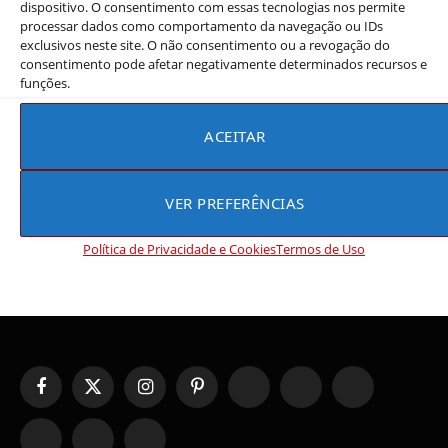
dispositivo. O consentimento com essas tecnologias nos permite
Os doramas de comédia romântica
processar dados como comportamento da navegação ou IDs
exclusivos neste site. O não consentimento ou a revogação do
coreanos que a crítica adora mas o
consentimento pode afetar negativamente determinados recursos e
público ainda não descobriu
funções.
Rebeca Rios
23 de junho de 2026
ACEITAR
Existem doramas de comédia romântica coreanos que
conquistaram a crítica especializada, mas ainda vivem na
sombra dos grandes sucessos populares.…
VER PREFERÊNCIAS
Política de Privacidade e Cookies
Termos de Uso
Facebook
X
Instagram
Pinterest
YouTube
Tumblr
WhatsApp
(Twitter)
TikTok
Telegram
Threads