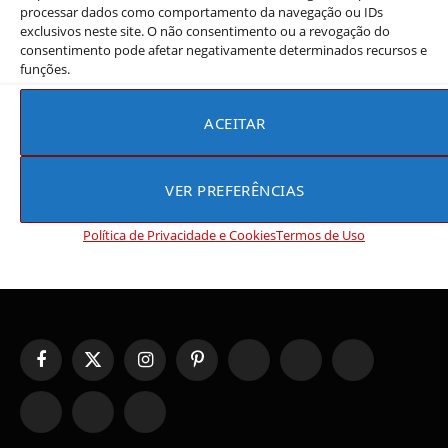
processar dados como comportamento da navegação ou IDs
Os doramas de históricos coreanos que
exclusivos neste site. O não consentimento ou a revogação do
estão bombando no streaming agora
consentimento pode afetar negativamente determinados recursos e
funções.
Rebeca Rios
25 de junho de 2026
Os doramas históricos coreanos dominam o streaming
ACEITAR
com produções que misturam romance de época, intrigas
palacianas e figurinos deslumbrantes. Nossa…
VER PREFERÊNCIAS
Política de Privacidade e Cookies
Termos de Uso
Facebook
X
Instagram
Pinterest
YouTube
Tumblr
WhatsApp
(Twitter)
TikTok
Telegram
Threads