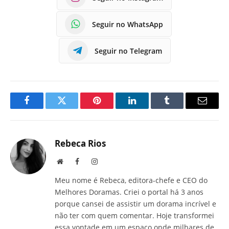
Seguir no WhatsApp
Seguir no Telegram
Facebook
Twitter
Pinterest
LinkedIn
Tumblr
E-
mail
Rebeca Rios
Site
Facebook
Instagram
Meu nome é Rebeca, editora-chefe e CEO do
Melhores Doramas. Criei o portal há 3 anos
porque cansei de assistir um dorama incrível e
não ter com quem comentar. Hoje transformei
essa vontade em um espaço onde milhares de