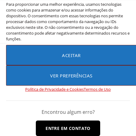
Para proporcionar uma melhor experiência, usamos tecnologias
Esta situação tem motivado diversos atos de
como cookies para armazenar e/ou acessar informações do
solidariedade, como o do ator Sung Hoon, que
dispositivo. O consentimento com essas tecnologias nos permite
decidiu doar os lucros de seu evento no Brasil para
processar dados como comportamento da navegação ou IDs
exclusivos neste site. O não consentimento ou a revogação do
ajudar as vítimas dessas enchentes. Este gesto é um
consentimento pode afetar negativamente determinados recursos e
exemplo de como a comunidade global pode se unir
funções.
em tempos de necessidade para apoiar aqueles que
estão enfrentando tempos difíceis.
ACEITAR
VER PREFERÊNCIAS
Não perca a série “
A Vingança do Casamento
Perfeito
” estrelando Sung Hoon.
Política de Privacidade e Cookies
Termos de Uso
Encontrou algum erro?
ENTRE EM CONTATO