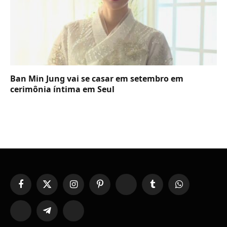
Ban Min Jung vai se casar em setembro em
cerimônia íntima em Seul
Facebook
X
Instagram
Pinterest
YouTube
Tumblr
WhatsApp
(Twitter)
TikTok
Telegram
Threads