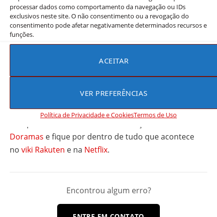
processar dados como comportamento da navegação ou IDs
coração dos espectadores. Com uma combinação de
exclusivos neste site. O não consentimento ou a revogação do
performances estelares, um enredo envolvente e
consentimento pode afetar negativamente determinados recursos e
humor universal, o filme tem tudo para continuar seu
funções.
sucesso e atrair ainda mais público nas próximas
semanas.
ACEITAR
Não deixe de conferir:
Melhores Comédias de
VER PREFERÊNCIAS
Investigação
Política de Privacidade e Cookies
Termos de Uso
Não perca as melhores recomendações dos
Melhores
Doramas
e fique por dentro de tudo que acontece
no
viki Rakuten
e na
Netflix
.
Encontrou algum erro?
ENTRE EM CONTATO