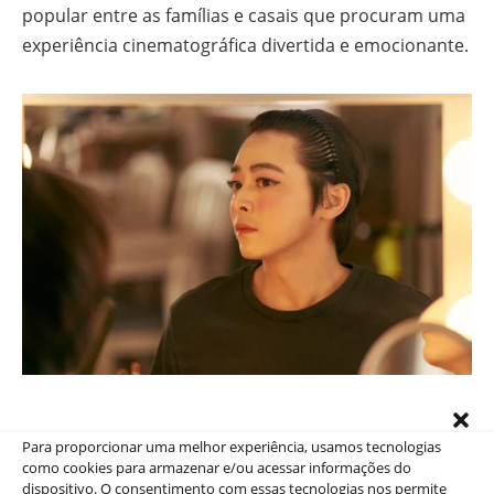
popular entre as famílias e casais que procuram uma
experiência cinematográfica divertida e emocionante.
“Pilot” se destacou rapidamente como um fenômeno
Para proporcionar uma melhor experiência, usamos tecnologias
de bilheteria, demonstrando que
comédia
e histórias
como cookies para armazenar e/ou acessar informações do
emocionantes ainda têm um lugar especial no
dispositivo. O consentimento com essas tecnologias nos permite