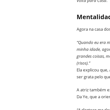
Volta para Casa
.
Mentalidad
Agora na casa dos
“Quando eu era m
minha idade, agor
grandes coisas, m
(risos).”
Ela explicou que
ser grata pelo qu
A atriz também e
Da Ye, que a orie
“A diretora me deu