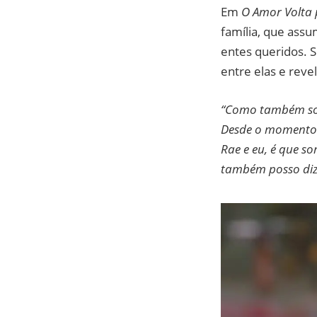
Em
O Amor Volta
família, que assu
entes queridos. 
entre elas e reve
“Como também sou 
Desde o momento e
Rae e eu, é que so
também posso dize