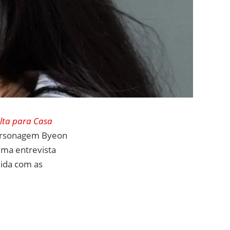
lta para Casa
 personagem Byeon
uma entrevista
lida com as