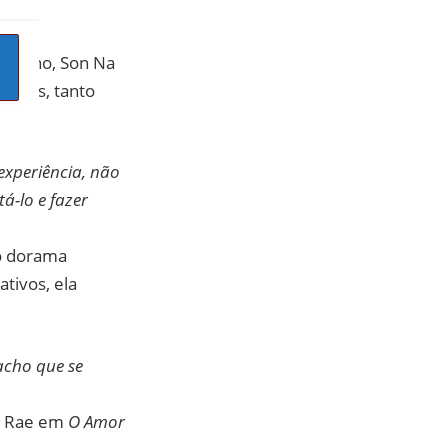
mpenho, Son Na
dores, tanto
experiência, não
tá-lo e fazer
no dorama
tivos, ela
acho que se
Mi Rae em
O Amor