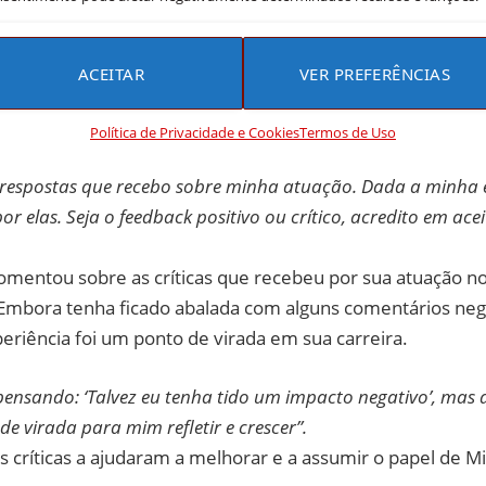
 Público e Enfrentando Críticas
da sobre as reações do público em relação ao seu dese
ACEITAR
VER PREFERÊNCIAS
ao afirmar que acompanha de perto o feedback dos especta
egativo. Ela explicou:
Política de Privacidade e Cookies
Termos de Uso
 respostas que recebo sobre minha atuação. Dada a minha 
or elas. Seja o feedback positivo ou crítico, acredito em acei
omentou sobre as críticas que recebeu por sua atuação 
 Embora tenha ficado abalada com alguns comentários nega
eriência foi um ponto de virada em sua carreira.
pensando: ‘Talvez eu tenha tido um impacto negativo’, mas 
e virada para mim refletir e crescer”.
as críticas a ajudaram a melhorar e a assumir o papel de 