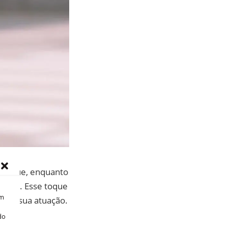
do que, enquanto
a mãe. Esse toque
om
de à sua atuação.
do