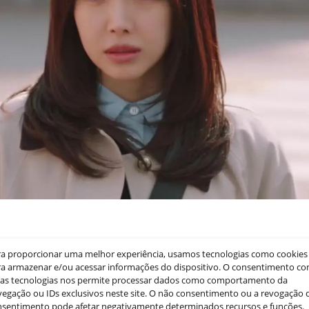
ionou um momento especial durante as filmagens, dizen
 de briga entre Mi Rae e sua mãe, pensou em sua própri
ra proporcionar uma melhor experiência, usamos tecnologias como cookies
a armazenar e/ou acessar informações do dispositivo. O consentimento c
s fatores que ajudou Son Na Eun a trazer mais autenticida
sas tecnologias nos permite processar dados como comportamento da
egação ou IDs exclusivos neste site. O não consentimento ou a revogação 
nsentimento pode afetar negativamente determinados recursos e funções.