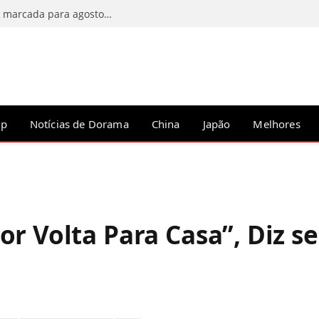
C-Drama Predestined Meeting tem estreia marcada para agosto de 2026
op
Notícias de Dorama
China
Japão
Melhores
r Volta Para Casa”, Diz s