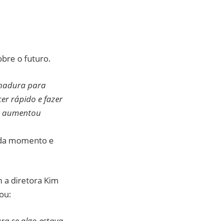
obre o futuro.
 madura para
r rápido e fazer
ue aumentou
cada momento e
 a diretora Kim
ou:
ara se algo estava