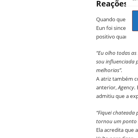
Reações do
Quando questiona
Eun foi sincera 
positivo quanto n
“Eu olho todas as
sou influenciada p
melhorias”.
A atriz também c
anterior,
Agency
.
admitiu que a exp
“Fiquei chateada 
tornou um ponto d
Ela acredita que 