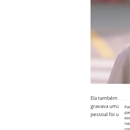
Ela também menc
gravava uma cena
Pa
par
pessoal foi um do
es
nav
co