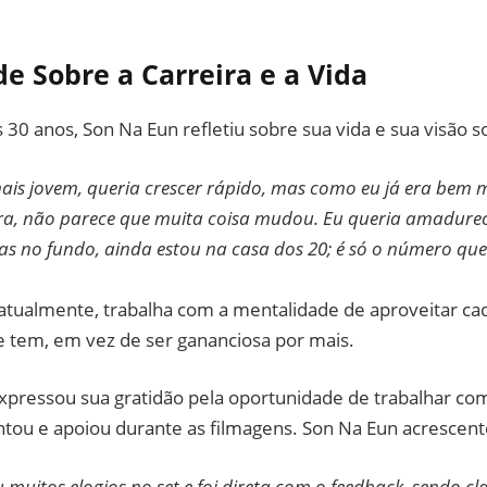
e Sobre a Carreira e a Vida
 30 anos, Son Na Eun refletiu sobre sua vida e sua visão s
ais jovem, queria crescer rápido, mas como eu já era bem
a, não parece que muita coisa mudou. Eu queria amadurece
as no fundo, ainda estou na casa dos 20; é só o número q
, atualmente, trabalha com a mentalidade de aproveitar 
e tem, em vez de ser gananciosa por mais.
xpressou sua gratidão pela oportunidade de trabalhar com
ntou e apoiou durante as filmagens. Son Na Eun acrescent
 muitos elogios no set e foi direta com o feedback, sendo cl