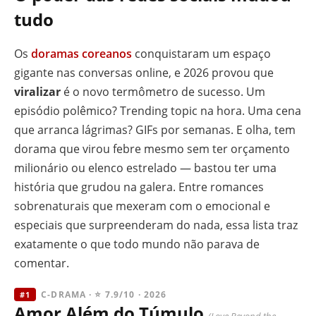
tudo
Os
doramas coreanos
conquistaram um espaço
gigante nas conversas online, e 2026 provou que
viralizar
é o novo termômetro de sucesso. Um
episódio polêmico? Trending topic na hora. Uma cena
que arranca lágrimas? GIFs por semanas. E olha, tem
dorama que virou febre mesmo sem ter orçamento
milionário ou elenco estrelado — bastou ter uma
história que grudou na galera. Entre romances
sobrenaturais que mexeram com o emocional e
especiais que surpreenderam do nada, essa lista traz
exatamente o que todo mundo não parava de
comentar.
C-DRAMA · ⭐ 7.9/10 · 2026
#1
Amor Além do Túmulo
(Love Beyond the