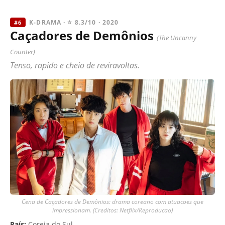
K-DRAMA · ⭐ 8.3/10 · 2020
#6
Caçadores de Demônios
(The Uncanny
Counter)
Tenso, rapido e cheio de reviravoltas.
Cena de Caçadores de Demônios: drama coreano com atuacoes que
impressionam. (Creditos: Netflix/Reproducao)
País:
Coreia do Sul