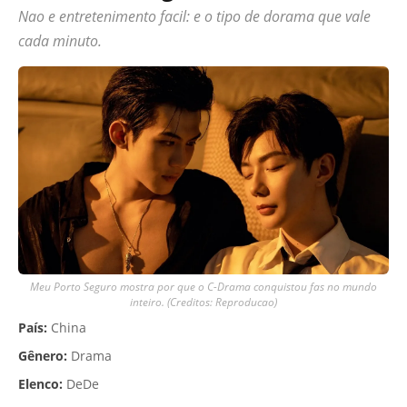
Nao e entretenimento facil: e o tipo de dorama que vale
cada minuto.
Meu Porto Seguro mostra por que o C-Drama conquistou fas no mundo
inteiro. (Creditos: Reproducao)
País:
China
Gênero:
Drama
Elenco:
DeDe