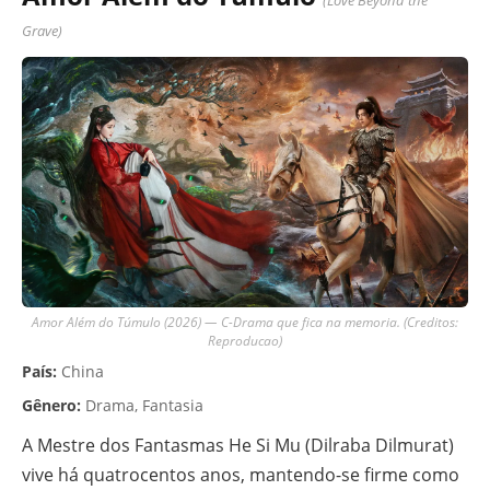
Grave)
Amor Além do Túmulo (2026) — C-Drama que fica na memoria. (Creditos:
Reproducao)
País:
China
Gênero:
Drama, Fantasia
A Mestre dos Fantasmas He Si Mu (Dilraba Dilmurat)
vive há quatrocentos anos, mantendo-se firme como