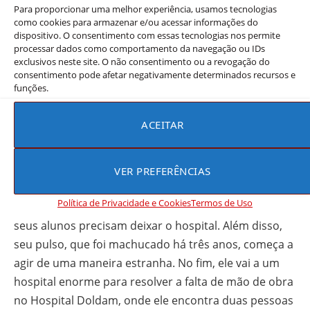
(Creditos: Netflix/Reproducao)
País:
Coreia do Sul
Gênero:
Drama
Elenco:
Ahn Hyo-seop
Kim Sa Bu já teve a fama de ser um ótimo cirurgião
em um hospital enorme. Um dia, ele saiu da indústria
e agora ele é o cirurgião chefe no Hospital Soldam no
interior. Depois de ele conduzir uma cirurgia de
sucesso no Presidente Shin, ele consegue melhorar o
hospital com apoio de confiança. Mas, então, o
Presidente Shin morre. Novas pessoas aparecem e
seus alunos precisam deixar o hospital. Além disso,
seu pulso, que foi machucado há três anos, começa a
agir de uma maneira estranha. No fim, ele vai a um
hospital enorme para resolver a falta de mão de obra
no Hospital Doldam, onde ele encontra duas pessoas