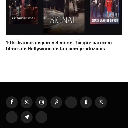
10 k-dramas disponível na netflix que parecem
filmes de Hollywood de tão bem produzidos
Facebook
X
Instagram
Pinterest
YouTube
Tumblr
WhatsApp
(Twitter)
TikTok
Telegram
Threads