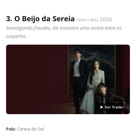
3. O Beijo da Sereia
2026
(Siren’s Kiss)
Investigando fraudes, ele encontra uma sereia entre os
suspeitos
▶ Ver Trailer
País:
Coreia do Sul