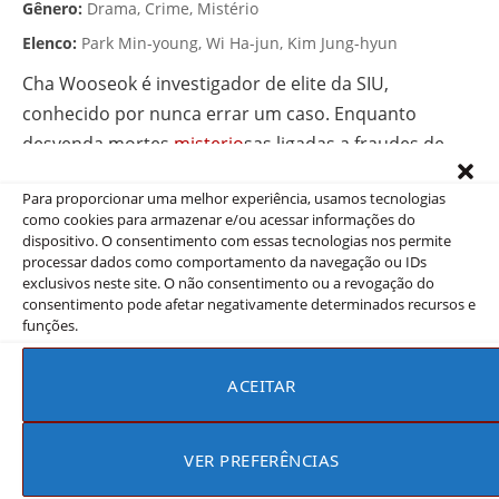
Gênero:
Drama, Crime, Mistério
Elenco:
Park Min-young, Wi Ha-jun, Kim Jung-hyun
Cha Wooseok é investigador de elite da SIU,
conhecido por nunca errar um caso. Enquanto
desvenda mortes
misterio
sas ligadas a fraudes de
seguro, ele se envolve com Han Seol-ah, uma mulher
Para proporcionar uma melhor experiência, usamos tecnologias
deslumbrante cercada de segredos. Um suspense
como cookies para armazenar e/ou acessar informações do
que mistura investig
ação
policial com elementos
dispositivo. O consentimento com essas tecnologias nos permite
fantásticos de deixar você grudado na tela!
processar dados como comportamento da navegação ou IDs
exclusivos neste site. O não consentimento ou a revogação do
Onde assistir:
Prime Video
consentimento pode afetar negativamente determinados recursos e
funções.
ACEITAR
4. Febre de Primavera
2026
(Spring Fever)
Coração endurecido redescobrindo a alegria no interior
VER PREFERÊNCIAS
tranquilo