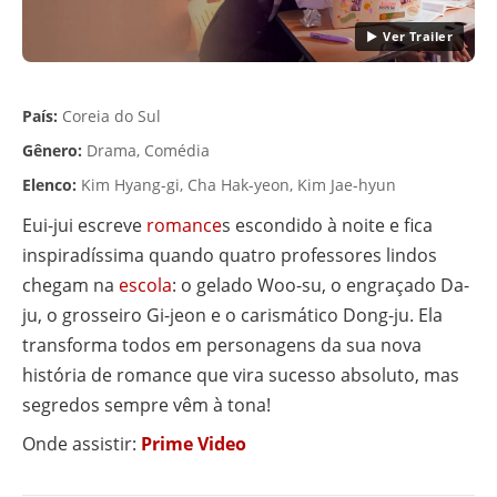
▶ Ver Trailer
País:
Coreia do Sul
Gênero:
Drama, Comédia
Elenco:
Kim Hyang-gi, Cha Hak-yeon, Kim Jae-hyun
Eui-jui escreve
romance
s escondido à noite e fica
inspiradíssima quando quatro professores lindos
chegam na
escola
: o gelado Woo-su, o engraçado Da-
ju, o grosseiro Gi-jeon e o carismático Dong-ju. Ela
transforma todos em personagens da sua nova
história de romance que vira sucesso absoluto, mas
segredos sempre vêm à tona!
Onde assistir:
Prime Video