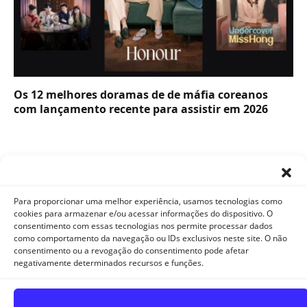
Os 12 melhores doramas de de máfia coreanos
com lançamento recente para assistir em 2026
Para proporcionar uma melhor experiência, usamos tecnologias como
cookies para armazenar e/ou acessar informações do dispositivo. O
consentimento com essas tecnologias nos permite processar dados
como comportamento da navegação ou IDs exclusivos neste site. O não
Facebook
X
Instagram
Pinterest
YouTube
Tumblr
WhatsApp
consentimento ou a revogação do consentimento pode afetar
(Twitter)
negativamente determinados recursos e funções.
TikTok
Telegram
Threads