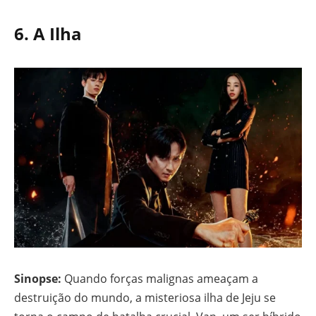
6.
A Ilha
Sinopse:
Quando forças malignas ameaçam a
destruição do mundo, a misteriosa ilha de Jeju se