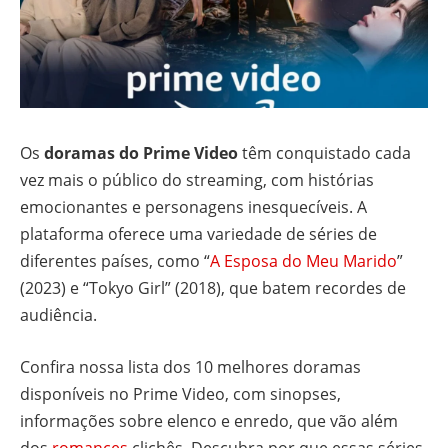
Os
doramas do Prime Video
têm conquistado cada
vez mais o público do streaming, com histórias
emocionantes e personagens inesquecíveis. A
plataforma oferece uma variedade de séries de
diferentes países, como “
A Esposa do Meu Marido
”
(2023) e “Tokyo Girl” (2018), que batem recordes de
audiência.
Confira nossa lista dos 10 melhores doramas
disponíveis no Prime Video, com sinopses,
informações sobre elenco e enredo, que vão além
dos
romances
clichês. Descubra por que essas séries