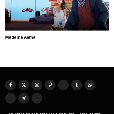
Madame Aema
Facebook
X
Instagram
Pinterest
YouTube
Tumblr
WhatsApp
(Twitter)
TikTok
Telegram
Threads