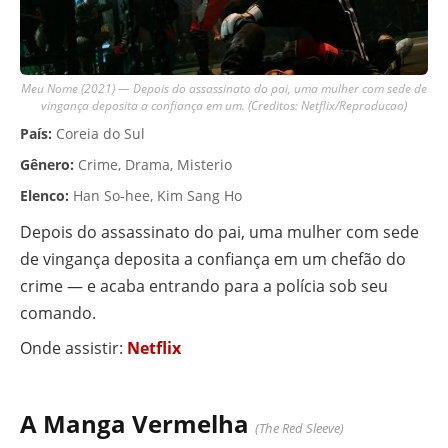
Meu Nome (2021) — Depois do assassinato do pai, uma mulher com sede de
vingança deposita a confiança em um. (Creditos: Netflix/Reproducao)
País:
Coreia do Sul
Gênero:
Crime, Drama, Misterio
Elenco:
Han So-hee, Kim Sang Ho
Depois do assassinato do pai, uma mulher com sede
de vingança deposita a confiança em um chefão do
crime — e acaba entrando para a polícia sob seu
comando.
Onde assistir:
Netflix
A Manga Vermelha
(The Red Sleeve)