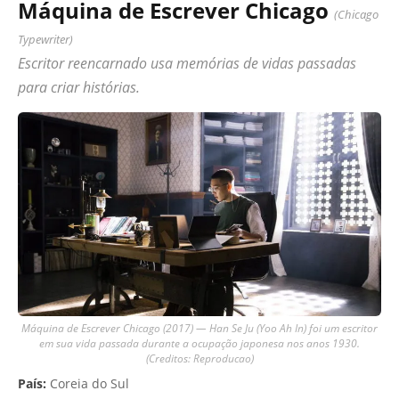
Máquina de Escrever Chicago
(Chicago
Typewriter)
Escritor reencarnado usa memórias de vidas passadas
para criar histórias.
Máquina de Escrever Chicago (2017) — Han Se Ju (Yoo Ah In) foi um escritor
em sua vida passada durante a ocupação japonesa nos anos 1930.
(Creditos: Reproducao)
País:
Coreia do Sul