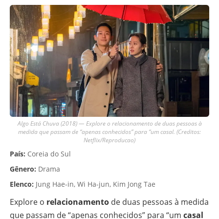
Algo Está Chuva (2018) — Explore o relacionamento de duas pessoas à
medida que passam de “apenas conhecidos” para “um casal. (Creditos:
Netflix/Reproducao)
País:
Coreia do Sul
Gênero:
Drama
Elenco:
Jung Hae-in, Wi Ha-jun, Kim Jong Tae
Explore o
relacionamento
de duas pessoas à medida
que passam de “apenas conhecidos” para “um
casal