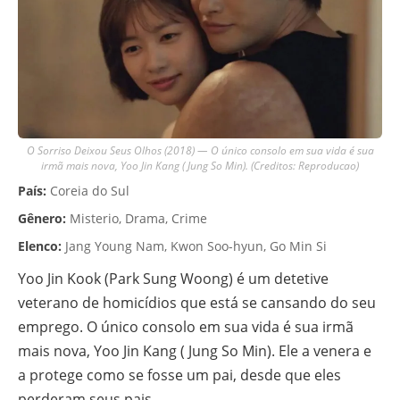
O Sorriso Deixou Seus Olhos (2018) — O único consolo em sua vida é sua
irmã mais nova, Yoo Jin Kang ( Jung So Min). (Creditos: Reproducao)
País:
Coreia do Sul
Gênero:
Misterio, Drama, Crime
Elenco:
Jang Young Nam, Kwon Soo-hyun, Go Min Si
Yoo Jin Kook (Park Sung Woong) é um detetive
veterano de homicídios que está se cansando do seu
emprego. O único consolo em sua vida é sua irmã
mais nova, Yoo Jin Kang ( Jung So Min). Ele a venera e
a protege como se fosse um pai, desde que eles
perderam seus pais.