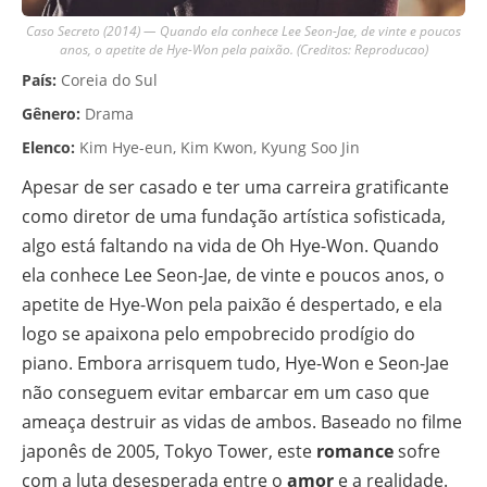
Caso Secreto (2014) — Quando ela conhece Lee Seon-Jae, de vinte e poucos
anos, o apetite de Hye-Won pela paixão. (Creditos: Reproducao)
País:
Coreia do Sul
Gênero:
Drama
Elenco:
Kim Hye-eun, Kim Kwon, Kyung Soo Jin
Apesar de ser casado e ter uma carreira gratificante
como diretor de uma fundação artística sofisticada,
algo está faltando na vida de Oh Hye-Won. Quando
ela conhece Lee Seon-Jae, de vinte e poucos anos, o
apetite de Hye-Won pela paixão é despertado, e ela
logo se apaixona pelo empobrecido prodígio do
piano. Embora arrisquem tudo, Hye-Won e Seon-Jae
não conseguem evitar embarcar em um caso que
ameaça destruir as vidas de ambos. Baseado no filme
japonês de 2005, Tokyo Tower, este
romance
sofre
com a luta desesperada entre o
amor
e a realidade.