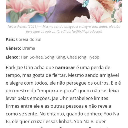
Nevertheless (2021) — Mesmo sendo amigável e alegre com todos, ele não
persegue os outros. (Creditos: Netflix/Reproducao)
País:
Coreia do Sul
Gênero:
Drama
Elenco:
Han So-hee, Song Kang, Chae Jong Hyeop
Park Jae Uhn acha que n
amorar
é uma perda de
tempo, mas gosta de flertar. Mesmo sendo amigável
e alegre com todos, ele não persegue os outros. Ele é
um mestre do “empurra-e-puxa”: quem não se deixa
levar pelas emoções. Jae Uhn estabelece limites
firmes entre ele e as outras pessoas e não revela
como se sente. No entanto, quando conhece Yoo Na
Bi, ele quer cruzar essas linhas. Yoo Na Bi quer