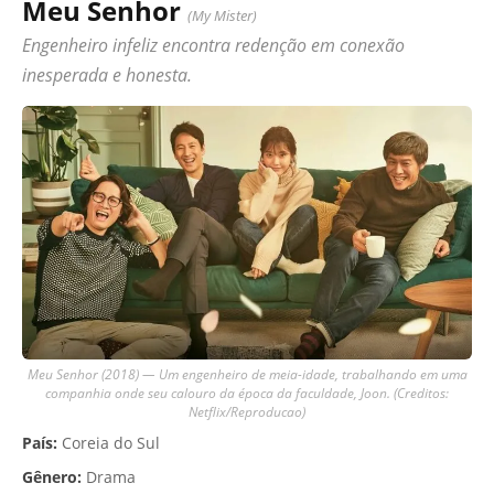
Meu Senhor
(My Mister)
Engenheiro infeliz encontra redenção em conexão
inesperada e honesta.
Meu Senhor (2018) — Um engenheiro de meia-idade, trabalhando em uma
companhia onde seu calouro da época da faculdade, Joon. (Creditos:
Netflix/Reproducao)
País:
Coreia do Sul
Gênero:
Drama