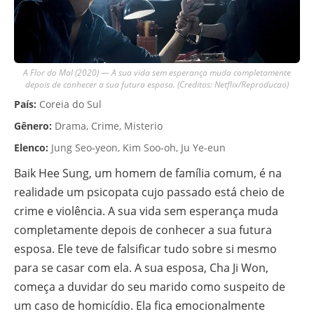
A Flor do Mal (2020) — A sua vida sem esperança muda completamente
depois de conhecer a sua futura esposa. (Creditos: Netflix/Reproducao)
País:
Coreia do Sul
Gênero:
Drama, Crime, Misterio
Elenco:
Jung Seo-yeon, Kim Soo-oh, Ju Ye-eun
Baik Hee Sung, um homem de família comum, é na
realidade um psicopata cujo passado está cheio de
crime e violência. A sua vida sem esperança muda
completamente depois de conhecer a sua futura
esposa. Ele teve de falsificar tudo sobre si mesmo
para se casar com ela. A sua esposa, Cha Ji Won,
começa a duvidar do seu marido como suspeito de
um caso de homicídio. Ela fica emocionalmente