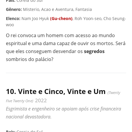
País:
Coreia do Sul
Gênero:
Misterio, Acao e Aventura, Fantasia
Elenco:
Nam Joo Hyuk
(Gu-cheon)
, Roh Yoon-seo, Cho Seung-
woo
O rei convoca um homem com acesso ao mundo
espiritual e uma dama capaz de ouvir os mortos. Será
que eles conseguem desvendar os
segredos
sombrios do palácio?
10. Vinte e Cinco, Vinte e Um
(Twenty
2022
Five Twenty One)
Esgrimista e engenheiro se apoiam após crise financeira
nacional devastadora.
▶ VÍDEO
País:
Coreia do Sul