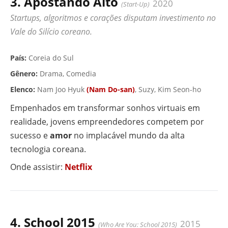
3. Apostando Alto
2020
(Start-Up)
Startups, algoritmos e corações disputam investimento no
Vale do Silício coreano.
▶ VÍDEO
País:
Coreia do Sul
Gênero:
Drama, Comedia
Elenco:
Nam Joo Hyuk
(Nam Do-san)
, Suzy, Kim Seon-ho
Empenhados em transformar sonhos virtuais em
realidade, jovens empreendedores competem por
sucesso e
amor
no implacável mundo da alta
tecnologia coreana.
Onde assistir:
Netflix
4. School 2015
2015
(Who Are You: School 2015)