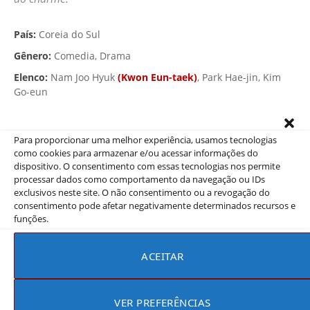
▶ VÍDEO
País:
Coreia do Sul
Gênero:
Comedia, Drama
Elenco:
Nam Joo Hyuk
(Kwon Eun-taek)
, Park Hae-jin, Kim
Go-eun
Este drama retrata a relação entre a estudante
universitária Hong Seol (Kim Eun Go) e seu sênior Yoo
Para proporcionar uma melhor experiência, usamos tecnologias
Jung (Park Hae Jin).
como cookies para armazenar e/ou acessar informações do
dispositivo. O consentimento com essas tecnologias nos permite
Onde assistir:
Prime Video
processar dados como comportamento da navegação ou IDs
exclusivos neste site. O não consentimento ou a revogação do
consentimento pode afetar negativamente determinados recursos e
funções.
8. A Noiva de Habaek
ACEITAR
(The Bride of Habaek)
2017
Psiquiatra endividada é forçada a servir deus da água
VER PREFERÊNCIAS