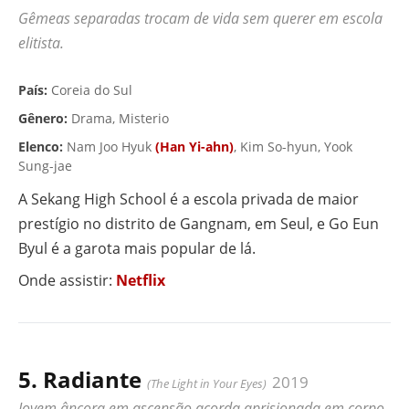
Gêmeas separadas trocam de vida sem querer em escola
elitista.
▶ VÍDEO
País:
Coreia do Sul
Gênero:
Drama, Misterio
Elenco:
Nam Joo Hyuk
(Han Yi-ahn)
, Kim So-hyun, Yook
Sung-jae
A Sekang High School é a escola privada de maior
prestígio no distrito de Gangnam, em Seul, e Go Eun
Byul é a garota mais popular de lá.
Onde assistir:
Netflix
5. Radiante
2019
(The Light in Your Eyes)
Jovem âncora em ascensão acorda aprisionada em corpo