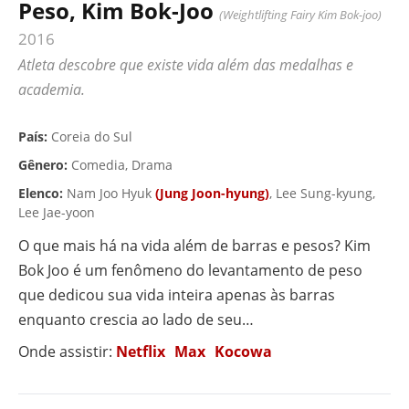
Peso, Kim Bok-Joo
(Weightlifting Fairy Kim Bok-joo)
2016
Atleta descobre que existe vida além das medalhas e
academia.
▶ VÍDEO
País:
Coreia do Sul
Gênero:
Comedia, Drama
Elenco:
Nam Joo Hyuk
(Jung Joon-hyung)
, Lee Sung-kyung,
Lee Jae-yoon
O que mais há na vida além de barras e pesos? Kim
Bok Joo é um fenômeno do levantamento de peso
que dedicou sua vida inteira apenas às barras
enquanto crescia ao lado de seu…
Onde assistir:
Netflix
Max
Kocowa