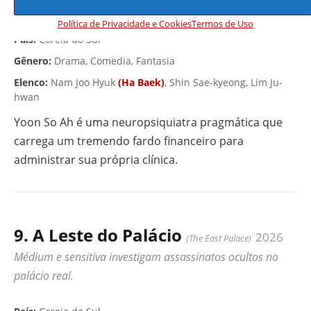
arrogante.
▶ VÍDEO
Política de Privacidade e Cookies
Termos de Uso
País:
Coreia do Sul
Gênero:
Drama, Comedia, Fantasia
Elenco:
Nam Joo Hyuk
(Ha Baek)
, Shin Sae-kyeong, Lim Ju-
hwan
Yoon So Ah é uma neuropsiquiatra pragmática que
carrega um tremendo fardo financeiro para
administrar sua própria clínica.
9. A Leste do Palácio
2026
(The East Palace)
Médium e sensitiva investigam assassinatos ocultos no
palácio real.
▶ VÍDEO