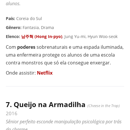
alunos.
▶ VÍDEO
País:
Coreia do Sul
Gênero:
Fantasia, Drama
Elenco:
남주혁 (Hong In-pyo)
, Jung Yu-mi, Hyun Woo-seok
Com
poderes
sobrenaturais e uma espada iluminada,
uma enfermeira protege os alunos de uma escola
contra monstros que só ela consegue enxergar.
Onde assistir:
Netflix
7. Queijo na Armadilha
(Cheese in the Trap)
2016
Sênior perfeito esconde manipulação psicológica por trás
do charme.