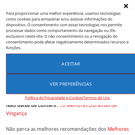
Sung
Broken, Money
Min
Para proporcionar uma melhor experiência, usamos tecnologias
como cookies para armazenar e/ou acessar informações do
Yeom
When the Camellia Blooms, The Uncanny
dispositivo. O consentimento com essas tecnologias nos permite
Hye
Counter, I Can Speak, Another Child, Dear My
processar dados como comportamento da navegação ou IDs
exclusivos neste site. O não consentimento ou a revogação do
Ran
Friends
consentimento pode afetar negativamente determinados recursos e
funções.
“The Axe” promete ser um marco no cinema coreano,
ACEITAR
reunindo talentos de alto calibre sob a direção de um
dos cineastas mais respeitados da Coreia. Os fãs
aguardam ansiosamente por mais atualizações sobre
VER PREFERÊNCIAS
este projeto emocionante.
Política de Privacidade e Cookies
Termos de Uso
Não deixe de conferir:
10 Melhores Doramas de
Vingança
Não perca as melhores recomendações dos
Melhores