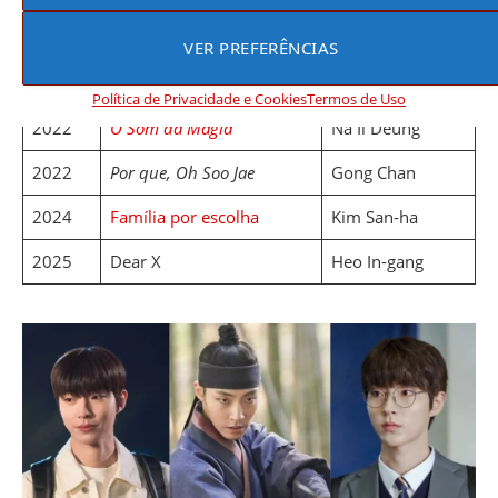
2020
18 Outra Vez
Goo Ja Sung
VER PREFERÊNCIAS
2020
Beleza Verdadeira
Han Seo Jun
Política de Privacidade e Cookies
Termos de Uso
2022
O Som da Magia
Na Il Deung
2022
Por que, Oh Soo Jae
Gong Chan
2024
Família por escolha
Kim San-ha
2025
Dear X
Heo In-gang