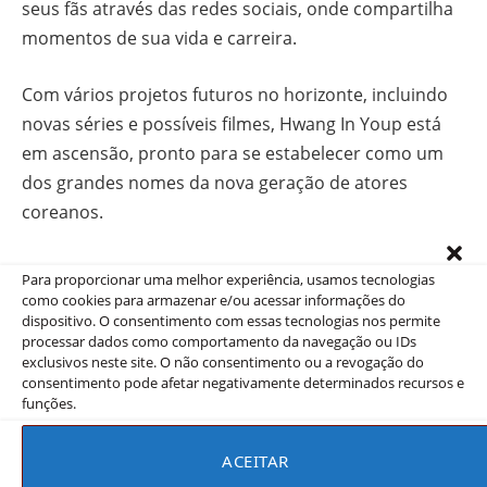
seus fãs através das redes sociais, onde compartilha
momentos de sua vida e carreira.
Com vários projetos futuros no horizonte, incluindo
novas séries e possíveis filmes, Hwang In Youp está
em ascensão, pronto para se estabelecer como um
dos grandes nomes da nova geração de atores
coreanos.
Doramas de Hwang In Youp
Para proporcionar uma melhor experiência, usamos tecnologias
como cookies para armazenar e/ou acessar informações do
dispositivo. O consentimento com essas tecnologias nos permite
processar dados como comportamento da navegação ou IDs
Ano
Título
Papel
exclusivos neste site. O não consentimento ou a revogação do
consentimento pode afetar negativamente determinados recursos e
2015
Vamos, Atreva-se
–
funções.
2018
Why
Gi Jae Yeong
ACEITAR
2019
O conto de Nok-Du
Park Dan Ho