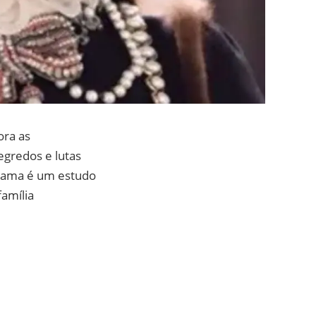
ora as
egredos e lutas
drama é um estudo
família