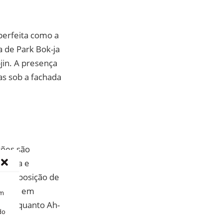
perfeita como a
 de Park Bok-ja
jin. A presença
s sob a fachada
ções são
gência e
ndo a posição de
Bok-ja em
om
e, enquanto Ah-
do