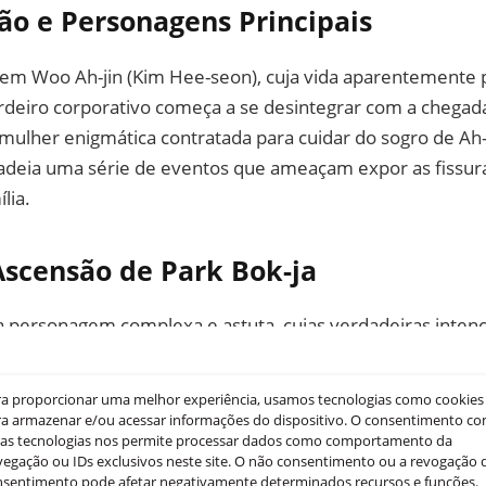
ão e Personagens Principais
e em Woo Ah-jin (Kim Hee-seon), cuja vida aparentemente 
deiro corporativo começa a se desintegrar com a chegada
mulher enigmática contratada para cuidar do sogro de Ah-
adeia uma série de eventos que ameaçam expor as fissura
lia.
 Ascensão de Park Bok-ja
a personagem complexa e astuta, cujas verdadeiras inten
cultadas por sua fachada humilde e dedicada. Com inteli
 começa a tecer sua influência dentro da família, desafia
ra proporcionar uma melhor experiência, usamos tecnologias como cookies
o as vulnerabilidades dos que a rodeiam. A habilidade de 
a armazenar e/ou acessar informações do dispositivo. O consentimento c
sas tecnologias nos permite processar dados como comportamento da
ões e pessoas a coloca em uma posição de poder crescent
egação ou IDs exclusivos neste site. O não consentimento ou a revogação 
eger seu status e sua família.
nsentimento pode afetar negativamente determinados recursos e funções.