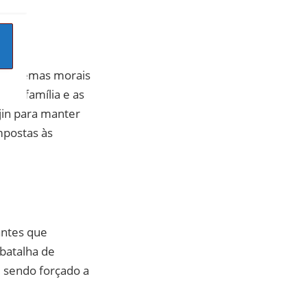
os dilemas morais
 da família e as
jin para manter
mpostas às
antes que
batalha de
m sendo forçado a