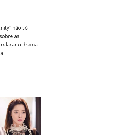
nity” não só
sobre as
trelaçar o drama
na