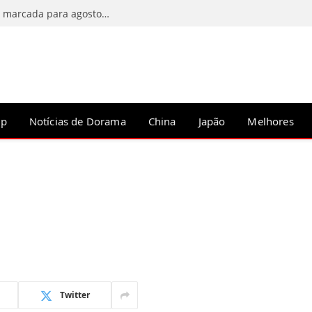
C-Drama Predestined Meeting tem estreia marcada para agosto de 2026
op
Notícias de Dorama
China
Japão
Melhores
Twitter