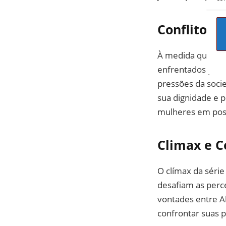
Conflitos F
À medida que a hi
enfrentados pelos
pressões da soci
sua dignidade e p
mulheres em posi
Climax e C
O clímax da séri
desafiam as perce
vontades entre A
confrontar suas p