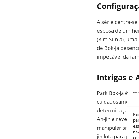
Configuraç
A série centra-s
esposa de um her
(Kim Sun-a), uma 
de Bok-ja desenc
impecável da famí
Intrigas e
Park Bok-ja é um
cuidadosamente o
determinação, ela
Pa
Ah-jin e reveland
par
es
manipular situaç
nav
jin luta para prot
co