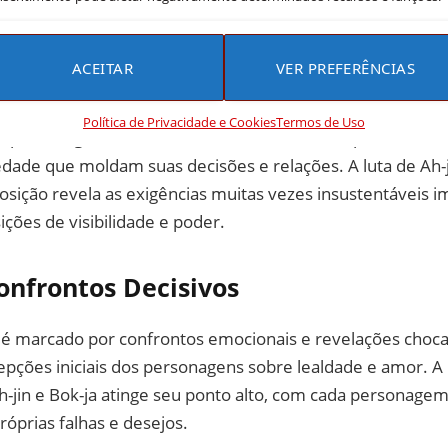
amiliares e Sociais
ACEITAR
VER PREFERÊNCIAS
stória se desenrola, “The Lady in Dignity” aprofunda-se n
Política de Privacidade e Cookies
Termos de Uso
 personagens. A série destaca a dinâmica de poder dentro
edade que moldam suas decisões e relações. A luta de Ah-
osição revela as exigências muitas vezes insustentáveis i
ções de visibilidade e poder.
onfrontos Decisivos
e é marcado por confrontos emocionais e revelações choc
pções iniciais dos personagens sobre lealdade e amor. A 
h-jin e Bok-ja atinge seu ponto alto, com cada personage
róprias falhas e desejos.