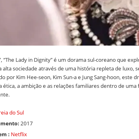
 “The Lady in Dignity” é um dorama sul-coreano que expl
alta sociedade através de uma história repleta de luxo, s
ado por Kim Hee-seon, Kim Sun-a e Jung Sang-hoon, este 
a ética, a ambição e as relações familiares dentro de uma 
ente.
eia do Sul
amento:
2017
em :
Netflix