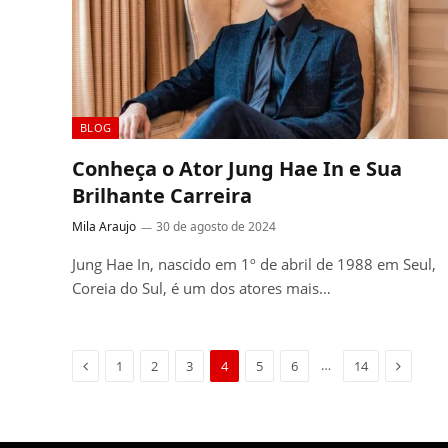
BLOG
Conheça o Ator Jung Hae In e Sua
Brilhante Carreira
Mila Araujo
30 de agosto de 2024
Jung Hae In, nascido em 1º de abril de 1988 em Seul,
Coreia do Sul, é um dos atores mais…
Previous
Next
…
1
2
3
4
5
6
14