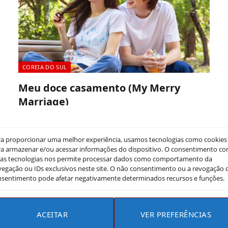
COREIA DO SUL
Meu doce casamento (My Merry
Marriage)
Mila Araujo
14 de outubro de 2024
O dorama Meu Doce Casamento (My Merry Marriage)
ra proporcionar uma melhor experiência, usamos tecnologias como cookies
acompanha a história de Maeng Gong Hee, uma
a armazenar e/ou acessar informações do dispositivo. O consentimento c
sas tecnologias nos permite processar dados como comportamento da
designer determinada e resiliente,…
egação ou IDs exclusivos neste site. O não consentimento ou a revogação 
nsentimento pode afetar negativamente determinados recursos e funções.
ACEITAR
VER PREFERÊNCIAS