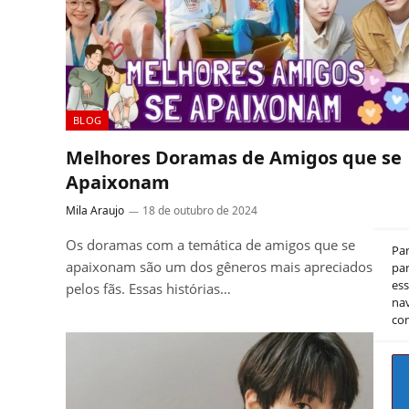
BLOG
Melhores Doramas de Amigos que se
Apaixonam
Mila Araujo
18 de outubro de 2024
Os doramas com a temática de amigos que se
Pa
apaixonam são um dos gêneros mais apreciados
par
es
pelos fãs. Essas histórias…
nav
co