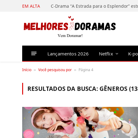
EM ALTA
Lançamentos 2026
Netflix
K-p
Início
Você pesquisou por
Página 4
»
»
RESULTADOS DA BUSCA:
GÊNEROS (13