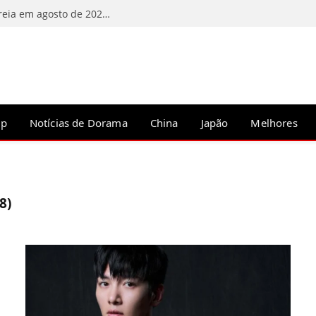
C-Drama “A Estrada para o Esplendor” estreia em agosto de 2026 na Tencent Video
op
Notícias de Dorama
China
Japão
Melhores
8)