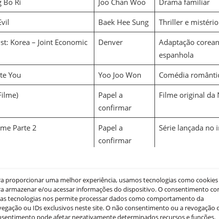
 Bo Ri
Joo Chan Woo
Drama familiar
vil
Baek Hee Sung
Thriller e mistério
t: Korea – Joint Economic
Denver
Adaptação corean
espanhola
te You
Yoo Joo Won
Comédia românti
Filme)
Papel a
Filme original da 
confirmar
ame Parte 2
Papel a
Série lançada no 
confirmar
the Palace
Papel a
Próximo drama hi
confirmar
negociação
ra proporcionar uma melhor experiência, usamos tecnologias como cookies
a armazenar e/ou acessar informações do dispositivo. O consentimento c
sas tecnologias nos permite processar dados como comportamento da
egação ou IDs exclusivos neste site. O não consentimento ou a revogação 
nsentimento pode afetar negativamente determinados recursos e funções.