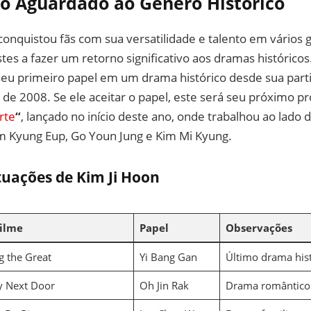
o Aguardado ao Gênero Histórico
conquistou fãs com sua versatilidade e talento em vários
tes a fazer um retorno significativo aos dramas históricos
seu primeiro papel em um drama histórico desde sua part
 de 2008. Se ele aceitar o papel, este será seu próximo p
rte
“
, lançado no início deste ano, onde trabalhou ao lado 
 Kyung Eup, Go Youn Jung e Kim Mi Kyung.
tuações de Kim Ji Hoon
ilme
Papel
Observações
g the Great
Yi Bang Gan
Último drama his
y Next Door
Oh Jin Rak
Drama romântico