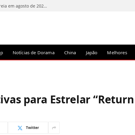
C-Drama “A Estrada para o Esplendor” estreia em agosto de 2026 na Tencent Video
op
Notícias de Dorama
China
Japão
Melhores
ivas para Estrelar “Return
Twitter