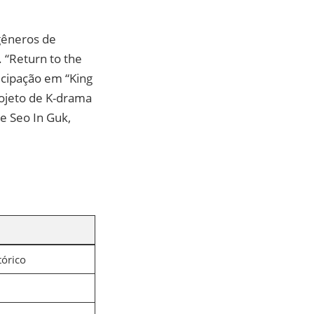
 gêneros de
. “Return to the
icipação em “King
rojeto de K-drama
de Seo In Guk,
tórico