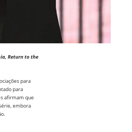
ia, Return to the
ociações para
otado para
es afirmam que
série, embora
ão.