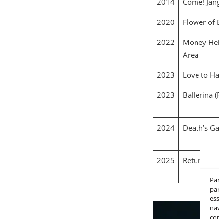
2014
Come! Jang
2020
Flower of E
2022
Money Heis
Area
2023
Love to Ha
2023
Ballerina (
2024
Death’s G
2025
Return to 
Pa
par
es
nav
co