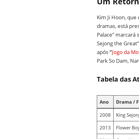
Um Retorn
Kim Ji Hoon, que 
dramas, está pres
Palace” marcará 
Sejong the Great”
após
“
Jogo da Mo
Park So Dam, Nam
Tabela das A
Ano
Drama / F
2008
King Sejon
2013
Flower Bo