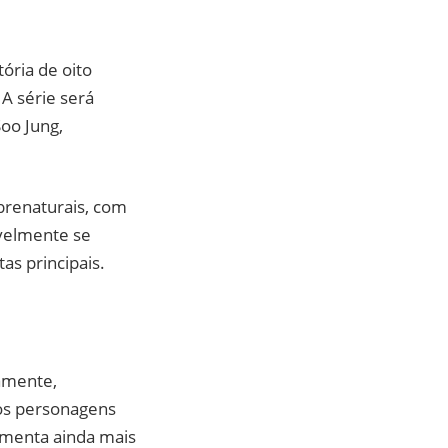
ória de oito
A série será
Soo Jung,
brenaturais, com
ivelmente se
as principais.
vamente,
aos personagens
aumenta ainda mais