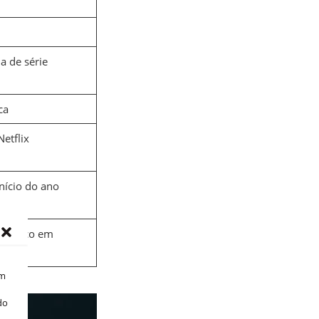
a de série
ca
Netflix
início do ano
stórico em
om
do