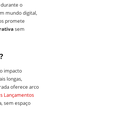
 durante o
um mundo digital,
dos promete
rativa
sem
?
o impacto
is longas,
orada oferece arco
es Lançamentos
a, sem espaço