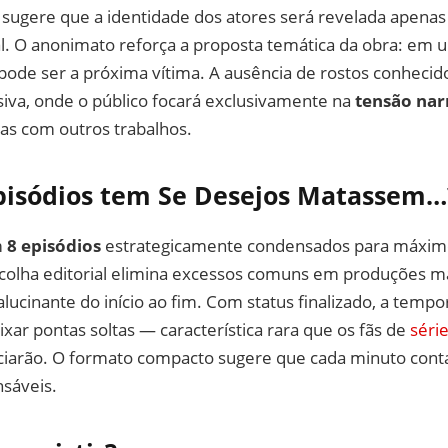
ugere que a identidade dos atores será revelada apenas
al. O anonimato reforça a proposta temática da obra: em 
pode ser a próxima vítima. A ausência de rostos conheci
siva, onde o público focará exclusivamente na
tensão nar
as com outros trabalhos.
pisódios tem Se Desejos Matassem…
m
8 episódios
estrategicamente condensados para máxim
scolha editorial elimina excessos comuns em produções ma
ucinante do início ao fim. Com status finalizado, a temp
ar pontas soltas — característica rara que os fãs de
séri
iarão. O formato compacto sugere que cada minuto cont
nsáveis.