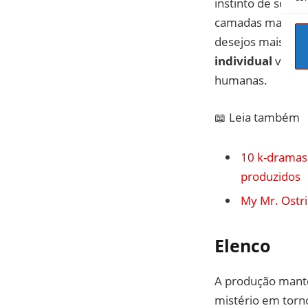
instinto de sobre
camadas mais som
desejos mais ego
individual
versus
humanas.
📖 Leia também
10 k-dramas 
produzidos
My Mr. Ostri
Elenco
A produção mantém
mistério em torn