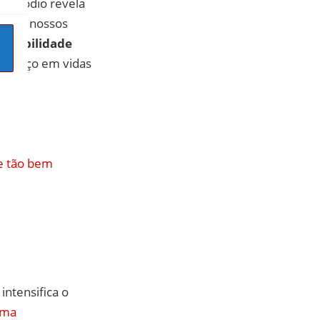
episódio revela
os de nossos
onsabilidade
 o preço em vidas
de tão bem
intensifica o
ama