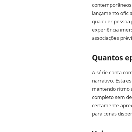
contemporâneos s
lançamento ofici
qualquer pessoa 
experiência imer
associações prévi
Quantos e
A série conta co
narrativo. Esta e
mantendo ritmo al
completo sem deix
certamente aprec
para cenas dispe