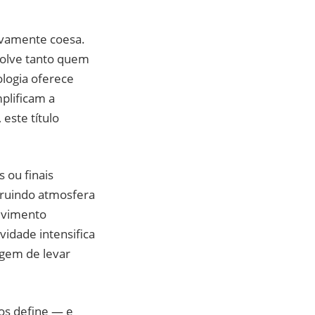
ivamente coesa.
volve tanto quem
logia oferece
mplificam a
este título
 ou finais
truindo atmosfera
lvimento
idade intensifica
agem de levar
os define — e