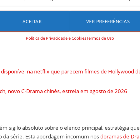
vivência transformam amizades em alianças frágeis. Cada 
brias sobre a origem do aplicativo e os verdadeiros cust
ístas. A narrativa explora com maestria os temas de
resp
ACEITAR
VER PREFERÊNCIAS
 destino coletivo, questionando se algum desejo justifica
Política de Privacidade e Cookies
Termos de Uso
disponível na netflix que parecem filmes de Hollywood 
ch, novo C-Drama chinês, estreia em agosto de 2026
 sigilo absoluto sobre o elenco principal, estratégia que 
o da série. Esta abordagem incomum nos
doramas de Dr