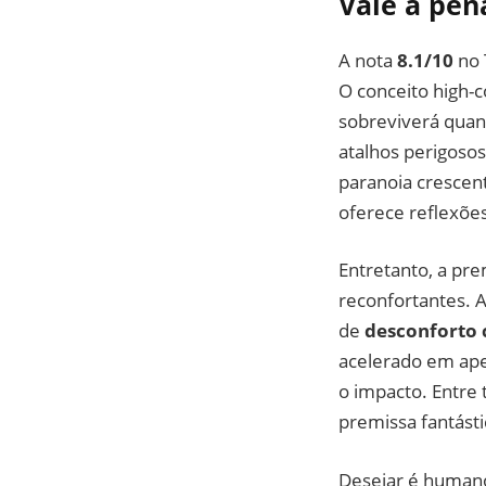
Vale a pena
A nota
8.1/10
no 
O conceito high-
sobreviverá quan
atalhos perigosos
paranoia crescen
oferece reflexões
Entretanto, a pre
reconfortantes. A
de
desconforto 
acelerado em apen
o impacto. Entre
premissa fantásti
Desejar é humano