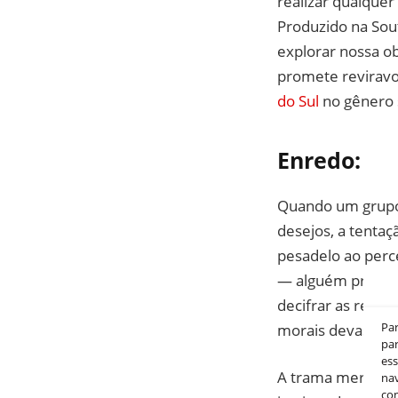
realizar qualque
Produzido na Sout
explorar nossa ob
promete reviravo
do Sul
no gênero 
Enredo:
Quando um grupo 
desejos, a tentaç
pesadelo ao per
— alguém próximo
decifrar as regr
Pa
morais devastador
par
es
A trama mergulha
nav
co