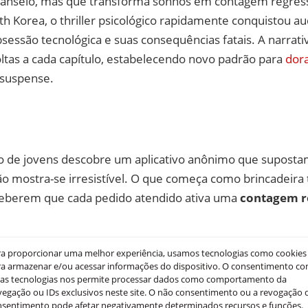
r anseio, mas que transforma sonhos em contagem regress
h Korea, o thriller psicológico rapidamente conquistou au
sessão tecnológica e suas consequências fatais. A narrat
ltas a cada capítulo, estabelecendo novo padrão para
dor
suspense.
de jovens descobre um aplicativo anônimo que supostam
ão mostra-se irresistível. O que começa como brincadeira 
ceberem que cada pedido atendido ativa uma
contagem re
 morrerá em circunstâncias misteriosas. Os protagonist
as obscuras desta tecnologia amaldiçoada enquanto enfre
ra proporcionar uma melhor experiência, usamos tecnologias como cookies
es: até onde iriam para salvar a própria vida?
a armazenar e/ou acessar informações do dispositivo. O consentimento c
sas tecnologias nos permite processar dados como comportamento da
 nas dinâmicas de grupo sob pressão extrema. Desconfian
egação ou IDs exclusivos neste site. O não consentimento ou a revogação 
nsentimento pode afetar negativamente determinados recursos e funções.