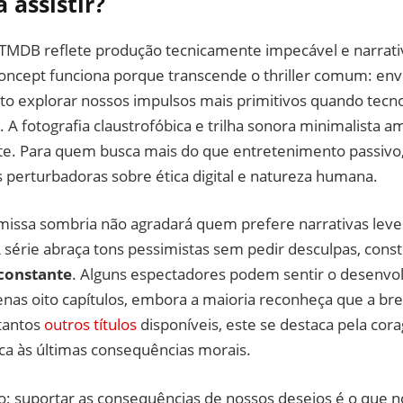
 assistir?
TMDB reflete produção tecnicamente impecável e narrat
concept funciona porque transcende o thriller comum: en
to explorar nossos impulsos mais primitivos quando tecno
. A fotografia claustrofóbica e trilha sonora minimalista a
te. Para quem busca mais do que entretenimento passivo, 
 perturbadoras sobre ética digital e natureza humana.
missa sombria não agradará quem prefere narrativas leves
 série abraça tons pessimistas sem pedir desculpas, cons
constante
. Alguns espectadores podem sentir o desenvo
as oito capítulos, embora a maioria reconheça que a brev
 tantos
outros títulos
disponíveis, este se destaca pela cor
ca às últimas consequências morais.
; suportar as consequências de nossos desejos é o que n