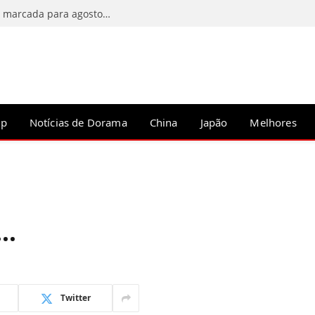
C-Drama Predestined Meeting tem estreia marcada para agosto de 2026
op
Notícias de Dorama
China
Japão
Melhores
m…
Twitter