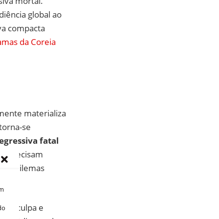
iva mortal.
diência global ao
iva compacta
amas da Coreia
ente materializa
torna-se
gressiva fatal
as precisam
ntam dilemas
om
ça, culpa e
do