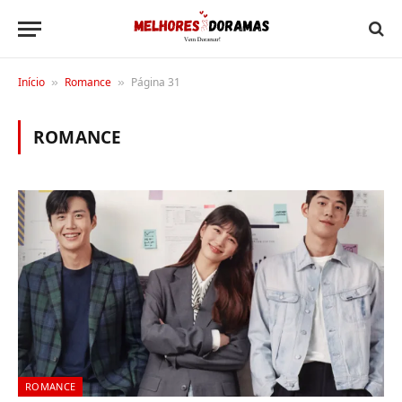
Início
Romance
Página 31
»
»
ROMANCE
ROMANCE