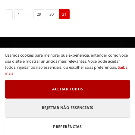
Previous
…
1
29
30
31
Usamos cookies para melhorar sua experiência, entender como você
Facebook
X
Instagram
Pinterest
YouTube
Tumblr
WhatsApp
usa o site e mostrar anúncios mais relevantes. Você pode aceitar
(Twitter)
todos, rejeitar os não essenciais, ou escolher suas preferências.
Saiba
mais
TikTok
Telegram
Threads
ACEITAR TODOS
POLÍTICA DE PRIVACIDADE E COOKIES
DISCLAIMER
TERMOS DE USO
QUEM SOMOS
CONTATO
REJEITAR NÃO ESSENCIAIS
·
Gerenciar cookies
© 2026 Melhoresdoramas.com.br
PREFERÊNCIAS