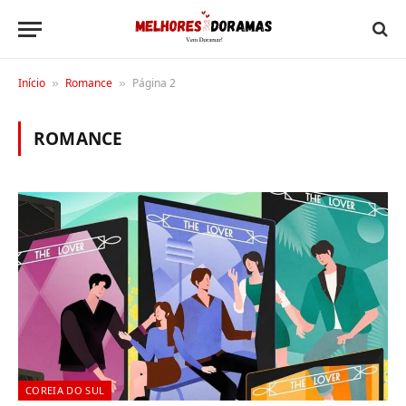
Início
Romance
Página 2
»
»
ROMANCE
COREIA DO SUL