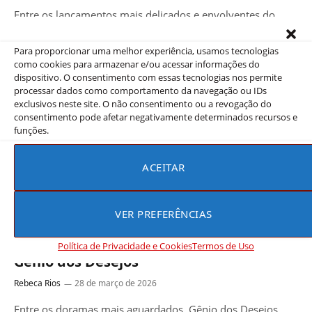
Entre os lançamentos mais delicados e envolventes do
ano, Na Sua Melhor Fase (In Your Radiant Season) surge
como uma…
Para proporcionar uma melhor experiência, usamos tecnologias
como cookies para armazenar e/ou acessar informações do
dispositivo. O consentimento com essas tecnologias nos permite
processar dados como comportamento da navegação ou IDs
exclusivos neste site. O não consentimento ou a revogação do
consentimento pode afetar negativamente determinados recursos e
funções.
ACEITAR
VER PREFERÊNCIAS
COREIA DO SUL
Política de Privacidade e Cookies
Termos de Uso
Gênio dos Desejos
Rebeca Rios
28 de março de 2026
Entre os doramas mais aguardados, Gênio dos Desejos