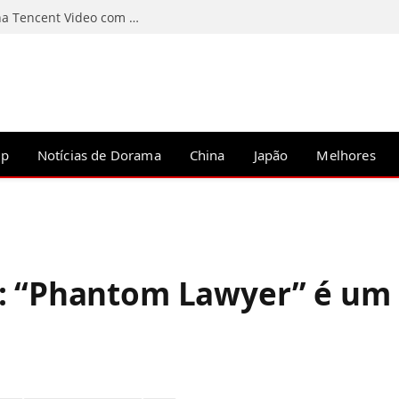
Contos da Noite: C-Drama chinês estreia na Tencent Video com Li Wenhan no papel principal
op
Notícias de Dorama
China
Japão
Melhores
: “Phantom Lawyer” é um 