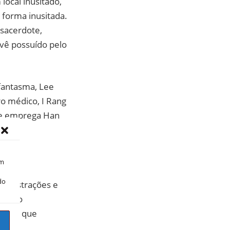
local inusitado,
 forma inusitada.
 sacerdote,
vê possuído pelo
fantasma, Lee
ro médico, I Rang
ue emprega Han
om
do
 frustrações e
ante o
ances que