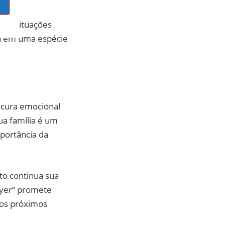
 em situações
a em uma espécie
 cura emocional
a família é um
portância da
to continua sua
yer” promete
nos próximos