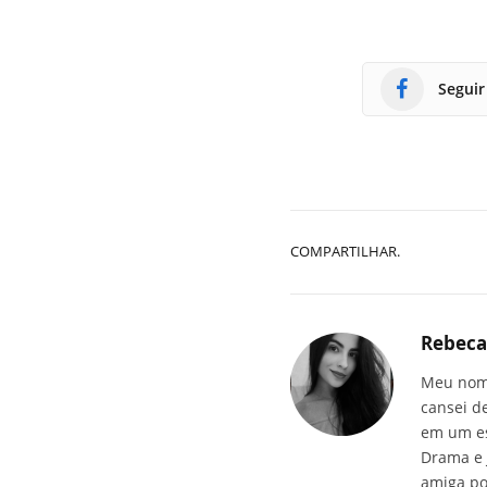
Seguir
COMPARTILHAR.
Rebeca
Meu nome
cansei d
em um es
Drama e 
amiga po