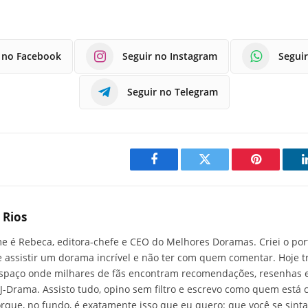
 no Facebook
Seguir no Instagram
Segui
Seguir no Telegram
Facebook
Twitter
Pinterest
 Rios
 é Rebeca, editora-chefe e CEO do Melhores Doramas. Criei o por
e assistir um dorama incrível e não ter com quem comentar. Hoje 
paço onde milhares de fãs encontram recomendações, resenhas e
J-Drama. Assisto tudo, opino sem filtro e escrevo como quem est
rque, no fundo, é exatamente isso que eu quero: que você se sin