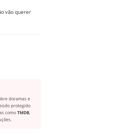
não vão querer
sobre doramas e
teúdo protegido
icas como
TMDB
,
uções.