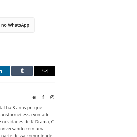
r no WhatsApp
LinkedIn
Tumblr
E-
mail
Site
Facebook
Instagram
tal há 3 anos porque
transformei essa vontade
 novidades de K-Drama, C-
á conversando com uma
ta parte dessa comunidade