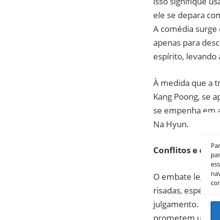
isso signifique u
ele se depara co
A comédia surge 
apenas para desc
espírito, levando 
À medida que a t
Kang Poong, se a
se empenha em aj
Na Hyun.
Pa
Conflitos e cre
par
es
nav
O embate legal e
co
risadas, especia
julgamento. Na Hy
prometem um des