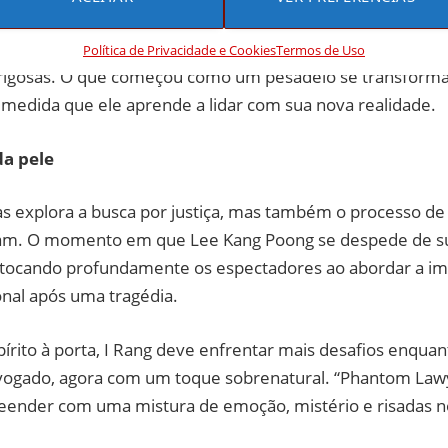
rovas que comprovem a negligência médica, I Rang se vê
Política de Privacidade e Cookies
Termos de Uso
erigosas. O que começou como um pesadelo se transform
 medida que ele aprende a lidar com sua nova realidade.
da pele
as explora a busca por justiça, mas também o processo de
ram. O momento em que Lee Kang Poong se despede de su
, tocando profundamente os espectadores ao abordar a im
nal após uma tragédia.
rito à porta, I Rang deve enfrentar mais desafios enquan
vogado, agora com um toque sobrenatural. “Phantom Law
reender com uma mistura de emoção, mistério e risadas 