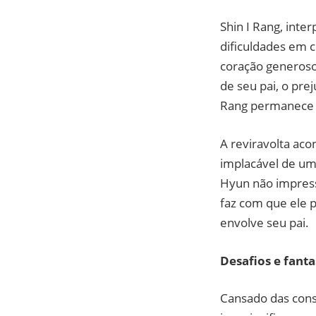
Shin I Rang, int
dificuldades em 
coração generoso 
de seu pai, o pre
Rang permanece e
A reviravolta ac
implacável de um
Hyun não impressi
faz com que ele 
envolve seu pai.
Desafios e fant
Cansado das const