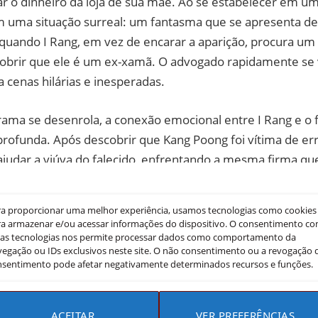
sar o dinheiro da loja de sua mãe. Ao se estabelecer em um 
m uma situação surreal: um fantasma que se apresenta de
quando I Rang, em vez de encarar a aparição, procura um
obrir que ele é um ex-xamã. O advogado rapidamente se 
a cenas hilárias e inesperadas.
rama se desenrola, a conexão emocional entre I Rang e o 
profunda. Após descobrir que Kang Poong foi vítima de er
udar a viúva do falecido, enfrentando a mesma firma q
ra proporcionar uma melhor experiência, usamos tecnologias como cookies
scimento
a armazenar e/ou acessar informações do dispositivo. O consentimento c
sas tecnologias nos permite processar dados como comportamento da
egação ou IDs exclusivos neste site. O não consentimento ou a revogação 
ntre I Rang e Na Hyun se transforma em um espetáculo de
nsentimento pode afetar negativamente determinados recursos e funções.
lmente quando o advogado se vê novamente possuído dur
un, que inicialmente parece ser a antagonista, revela nu
envolvimento significativo de seu personagem.
ACEITAR
VER PREFERÊNCIAS