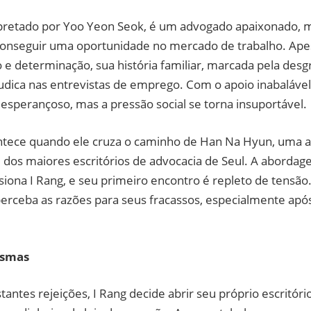
erpretado por Yoo Yeon Seok, é um advogado apaixonado, 
conseguir uma oportunidade no mercado de trabalho. Ape
e determinação, sua história familiar, marcada pela desg
judica nas entrevistas de emprego. Com o apoio inabalável 
sperançoso, mas a pressão social se torna insuportável.
ontece quando ele cruza o caminho de Han Na Hyun, uma 
 dos maiores escritórios de advocacia de Seul. A abordag
ona I Rang, e seu primeiro encontro é repleto de tensão.
perceba as razões para seus fracassos, especialmente apó
asmas
antes rejeições, I Rang decide abrir seu próprio escritó