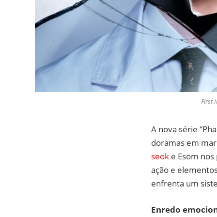
First
A nova série “Ph
doramas em març
seok
e Esom nos p
ação e elementos
enfrenta um siste
Enredo emocio