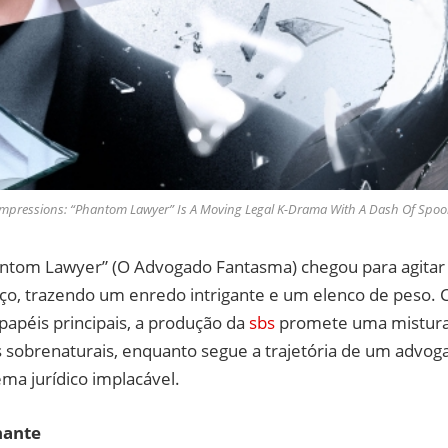
 Impressions: “Phantom Lawyer” Is A Moving Legal K-Drama With A Dash Of Spoo
antom Lawyer” (O Advogado Fantasma) chegou para agitar 
o, trazendo um enredo intrigante e um elenco de peso.
apéis principais, a produção da
sbs
promete uma mistura
 sobrenaturais, enquanto segue a trajetória de um advog
ma jurídico implacável.
nante