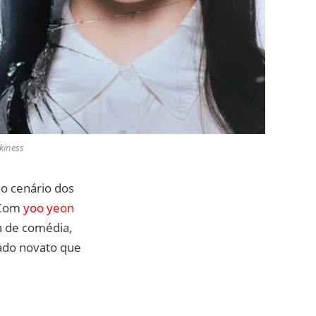
kiness
o cenário dos
 Com
yoo yeon
 de comédia,
ado novato que