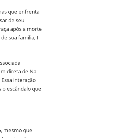
mas que enfrenta
sar de seu
raça após a morte
de sua família, I
associada
em direta de Na
 Essa interação
s o escândalo que
rio, mesmo que