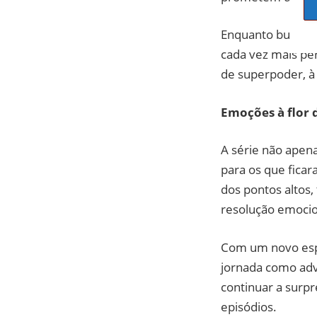
Enquanto busca p
cada vez mais p
de superpoder, à
Emoções à flor 
A série não apen
para os que fica
dos pontos altos
resolução emocio
Com um novo espí
jornada como ad
continuar a surp
episódios.