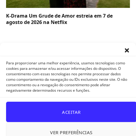
K-Drama Um Grude de Amor estreia em 7 de
agosto de 2026 na Netflix
Para proporcionar uma melhor experiência, usamos tecnologias como
cookies para armazenar e/ou acessar informações do dispositivo. O
consentimento com essas tecnologias nos permite processar dados
como comportamento da navegação ou IDs exclusivos neste site. O não
Facebook
X
Instagram
Pinterest
YouTube
Tumblr
WhatsApp
consentimento ou a revogação do consentimento pode afetar
(Twitter)
negativamente determinados recursos e funções.
TikTok
Telegram
Threads
ACEITAR
POLÍTICA DE PRIVACIDADE E COOKIES
DISCLAIMER
TERMOS DE USO
QUEM SOMOS
CONTATO
VER PREFERÊNCIAS