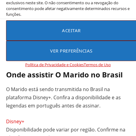
proteger, o jogo vira uma corrida contra o próprio
exclusivos neste site. O não consentimento ou a revogação do
consentimento pode afetar negativamente determinados recursos e
reflexo.
funções.
Para quem é este dorama?
ACEITAR
Quem aprecia um
Drama
recheado de reviravoltas
tensas e um enredo criminal elaborado vai encontrar
VER PREFERÊNCIAS
motivos para ficar grudado nessa produção.
Política de Privacidade e Cookies
Termos de Uso
Onde assistir O Marido no Brasil
O Marido está sendo transmitida no Brasil na
plataforma Disney+. Confira a disponibilidade e as
legendas em português antes de assinar.
Disney+
Disponibilidade pode variar por região. Confirme na