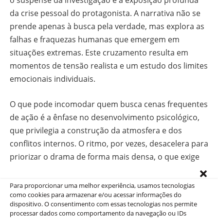
o suspense da investigação e a exposição profunda
da crise pessoal do protagonista. A narrativa não se
prende apenas à busca pela verdade, mas explora as
falhas e fraquezas humanas que emergem em
situações extremas. Este cruzamento resulta em
momentos de tensão realista e um estudo dos limites
emocionais individuais.
O que pode incomodar quem busca cenas frequentes
de ação é a ênfase no desenvolvimento psicológico,
que privilegia a construção da atmosfera e dos
conflitos internos. O ritmo, por vezes, desacelera para
priorizar o drama de forma mais densa, o que exige
paciência e atenção para captar os detalhes que
sustentam o mistério.
Para proporcionar uma melhor experiência, usamos tecnologias
como cookies para armazenar e/ou acessar informações do
dispositivo. O consentimento com essas tecnologias nos permite
Quando a suspeita recai sobre quem deveria
processar dados como comportamento da navegação ou IDs