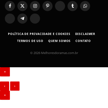
Facebook
X
Instagram
Pinterest
YouTube
Tumblr
WhatsApp
(Twitter)
TikTok
Telegram
Threads
POLÍTICA DE PRIVACIDADE E COOKIES
DISCLAIMER
TERMOS DE USO
QUEM SOMOS
CONTATO
© 2026 Melhoresdoramas.com.br
×
‹
›
×