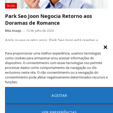
BLOG
Park Seo Joon Negocia Retorno aos
Doramas de Romance
Mila Araujo
10 de julho de 2024
Após quase quatro anos, Park Seo Joon está prestes a
voltar ao gênero romântico Após quase quatro anos, Park
Seo…
Para proporcionar uma melhor experiência, usamos tecnologias
como cookies para armazenar e/ou acessar informações do
dispositivo. O consentimento com essas tecnologias nos permite
processar dados como comportamento da navegação ou IDs
exclusivos neste site. O não consentimento ou a revogação do
consentimento pode afetar negativamente determinados recursos e
funções.
ACEITAR
VER PREFERÊNCIAS