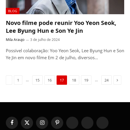
BLOG
Novo filme pode reunir Yoo Yeon Seok,
Lee Byung Hun e Son Ye Jin
Mila Araujo
3 de julho de 2024
Possível colaboração: Yoo Yeon Seok, Lee Byung Hun e Son
Ye Jin em novo filme Em 2 de julho, diversos…
Previous
Next
…
…
1
15
16
17
18
19
24
Facebook
X
Instagram
Pinterest
YouTube
Tumblr
WhatsApp