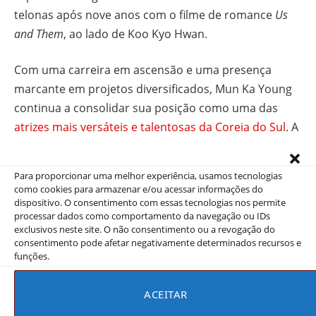
telonas após nove anos com o filme de romance
Us
and Them
, ao lado de Koo Kyo Hwan.
Com uma carreira em ascensão e uma presença
marcante em projetos diversificados, Mun Ka Young
continua a consolidar sua posição como uma das
atrizes mais versáteis e talentosas da Coreia do Sul
. A
estreia de
Seocho-dong
, prevista para o início de 2025,
já é aguardada com entusiasmo pelos fãs de K-
Para proporcionar uma melhor experiência, usamos tecnologias
dramas.
como cookies para armazenar e/ou acessar informações do
dispositivo. O consentimento com essas tecnologias nos permite
processar dados como comportamento da navegação ou IDs
Não deixe de conferir:
K-Dramas de Novembro: 6
exclusivos neste site. O não consentimento ou a revogação do
Estreias para Curtir na Netflix e Viki
consentimento pode afetar negativamente determinados recursos e
funções.
Não perca as melhores recomendações dos
Melhores
ACEITAR
Doramas
e fique por dentro de tudo que acontece
no
viki Rakuten
e na
Netflix
.