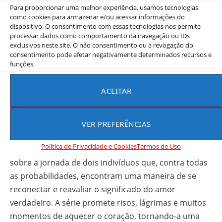
Para proporcionar uma melhor experiência, usamos tecnologias
como cookies para armazenar e/ou acessar informações do
dispositivo. O consentimento com essas tecnologias nos permite
processar dados como comportamento da navegação ou IDs
exclusivos neste site. O não consentimento ou a revogação do
consentimento pode afetar negativamente determinados recursos e
funções.
ACEITAR
VER PREFERÊNCIAS
Conclusão: Meu Romance Secreto
Política de Privacidade e Cookies
Termos de Uso
“Meu Romance Secreto” é uma história cativante
sobre a jornada de dois indivíduos que, contra todas
as probabilidades, encontram uma maneira de se
reconectar e reavaliar o significado do amor
verdadeiro. A série promete risos, lágrimas e muitos
momentos de aquecer o coração, tornando-a uma