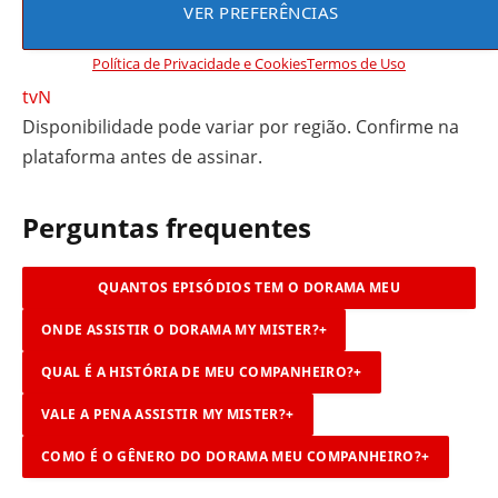
na plataforma tvN. Confira a disponibilidade e as
VER PREFERÊNCIAS
legendas em português antes de assinar.
Política de Privacidade e Cookies
Termos de Uso
tvN
Disponibilidade pode variar por região. Confirme na
plataforma antes de assinar.
Perguntas frequentes
QUANTOS EPISÓDIOS TEM O DORAMA MEU
ONDE ASSISTIR O DORAMA MY MISTER?
COMPANHEIRO?
+
+
QUAL É A HISTÓRIA DE MEU COMPANHEIRO?
+
VALE A PENA ASSISTIR MY MISTER?
+
COMO É O GÊNERO DO DORAMA MEU COMPANHEIRO?
+