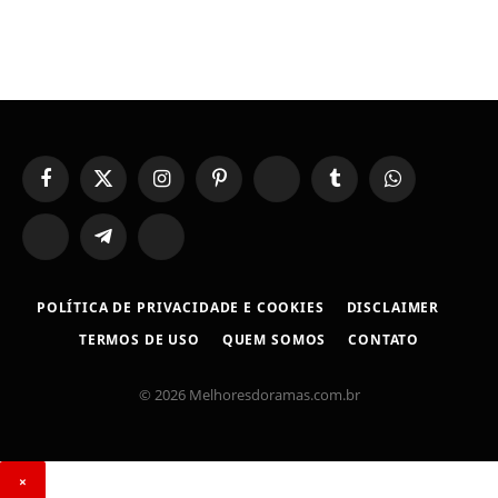
Facebook
X
Instagram
Pinterest
YouTube
Tumblr
WhatsApp
(Twitter)
TikTok
Telegram
Threads
POLÍTICA DE PRIVACIDADE E COOKIES
DISCLAIMER
TERMOS DE USO
QUEM SOMOS
CONTATO
© 2026 Melhoresdoramas.com.br
×