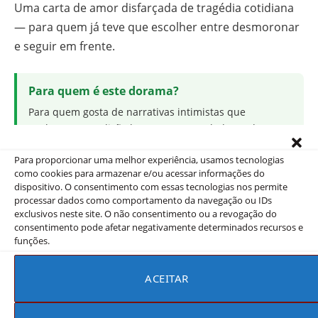
Uma carta de amor disfarçada de tragédia cotidiana
— para quem já teve que escolher entre desmoronar
e seguir em frente.
Para quem é este dorama?
Para quem gosta de narrativas intimistas que
exploram a condição humana sem melodrama barato:
este é obrigatório na lista. Se você valoriza atuações
Para proporcionar uma melhor experiência, usamos tecnologias
nuançadas e roteiros que confiam na inteligência do
como cookies para armazenar e/ou acessar informações do
espectador, prepare-se para uma experiência
dispositivo. O consentimento com essas tecnologias nos permite
inesquecível.
processar dados como comportamento da navegação ou IDs
exclusivos neste site. O não consentimento ou a revogação do
consentimento pode afetar negativamente determinados recursos e
funções.
Onde assistir Meu Companheiro
no Brasil
ACEITAR
Meu Companheiro está sendo transmitida no Brasil