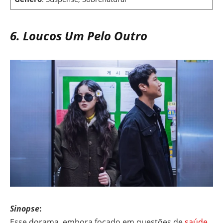
6. Loucos Um Pelo Outro
Sinopse
:
Esse dorama, embora focado em questões de
saúde