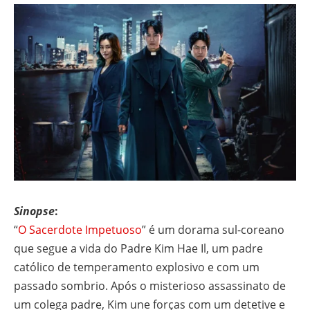
Sinopse
:
“
O Sacerdote Impetuoso
” é um dorama sul-coreano
que segue a vida do Padre Kim Hae Il, um padre
católico de temperamento explosivo e com um
passado sombrio. Após o misterioso assassinato de
um colega padre, Kim une forças com um detetive e