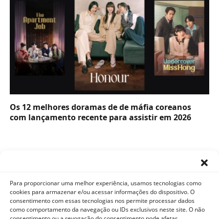
Os 12 melhores doramas de de máfia coreanos
com lançamento recente para assistir em 2026
Para proporcionar uma melhor experiência, usamos tecnologias como
cookies para armazenar e/ou acessar informações do dispositivo. O
consentimento com essas tecnologias nos permite processar dados
como comportamento da navegação ou IDs exclusivos neste site. O não
Facebook
X
Instagram
Pinterest
YouTube
Tumblr
WhatsApp
consentimento ou a revogação do consentimento pode afetar