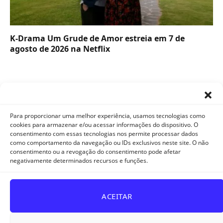
K-Drama Um Grude de Amor estreia em 7 de
agosto de 2026 na Netflix
Para proporcionar uma melhor experiência, usamos tecnologias como
cookies para armazenar e/ou acessar informações do dispositivo. O
consentimento com essas tecnologias nos permite processar dados
como comportamento da navegação ou IDs exclusivos neste site. O não
Facebook
X
Instagram
Pinterest
YouTube
Tumblr
WhatsApp
consentimento ou a revogação do consentimento pode afetar
(Twitter)
negativamente determinados recursos e funções.
TikTok
Telegram
Threads
ACEITAR
POLÍTICA DE PRIVACIDADE E COOKIES
DISCLAIMER
TERMOS DE USO
QUEM SOMOS
CONTATO