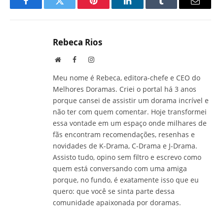
Facebook
Twitter
Pinterest
LinkedIn
Tumblr
E-
mail
Rebeca Rios
Site
Facebook
Instagram
Meu nome é Rebeca, editora-chefe e CEO do
Melhores Doramas. Criei o portal há 3 anos
porque cansei de assistir um dorama incrível e
não ter com quem comentar. Hoje transformei
essa vontade em um espaço onde milhares de
fãs encontram recomendações, resenhas e
novidades de K-Drama, C-Drama e J-Drama.
Assisto tudo, opino sem filtro e escrevo como
quem está conversando com uma amiga
porque, no fundo, é exatamente isso que eu
quero: que você se sinta parte dessa
comunidade apaixonada por doramas.