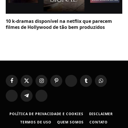
10 k-dramas disponível na netflix que parecem
filmes de Hollywood de tão bem produzidos
Facebook
X
Instagram
Pinterest
YouTube
Tumblr
WhatsApp
(Twitter)
TikTok
Telegram
Threads
POLÍTICA DE PRIVACIDADE E COOKIES
DISCLAIMER
TERMOS DE USO
QUEM SOMOS
CONTATO