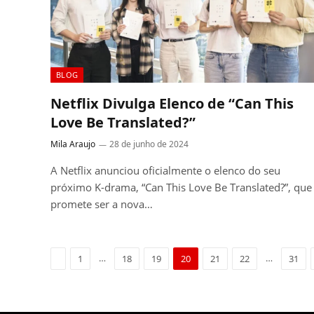
BLOG
Netflix Divulga Elenco de “Can This
Love Be Translated?”
Mila Araujo
28 de junho de 2024
A Netflix anunciou oficialmente o elenco do seu
próximo K-drama, “Can This Love Be Translated?”, que
promete ser a nova…
Previous
…
…
1
18
19
20
21
22
31