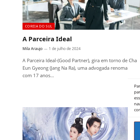
COREIA DO SUL
A Parceira Ideal
Mila Araujo
1 de julho de 2024
A Parceira Ideal-(Good Partner), gira em torno de Cha
Eun Gyeong (Jang Na Ra), uma advogada renomada
com 17 anos…
Pa
par
es
nav
co