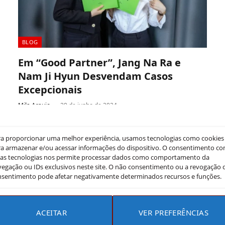
BLOG
Em “Good Partner”, Jang Na Ra e
Nam Ji Hyun Desvendam Casos
Excepcionais
Mila Araujo
29 de junho de 2024
“Good Partner”, o próximo drama jurídico da SBS,
promete momentos agridoces com um elenco estelar
ra proporcionar uma melhor experiência, usamos tecnologias como cookies
a armazenar e/ou acessar informações do dispositivo. O consentimento c
composto por Jang Na Ra,…
sas tecnologias nos permite processar dados como comportamento da
egação ou IDs exclusivos neste site. O não consentimento ou a revogação 
nsentimento pode afetar negativamente determinados recursos e funções.
ACEITAR
VER PREFERÊNCIAS