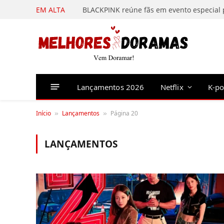
EM ALTA
Lançamentos 2026
Netflix
K-p
Início
Lançamentos
Página 20
»
»
LANÇAMENTOS