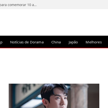
BLACKPINK reúne fãs em evento especial para comemorar 10 anos de estreia em Seul
op
Notícias de Dorama
China
Japão
Melhores