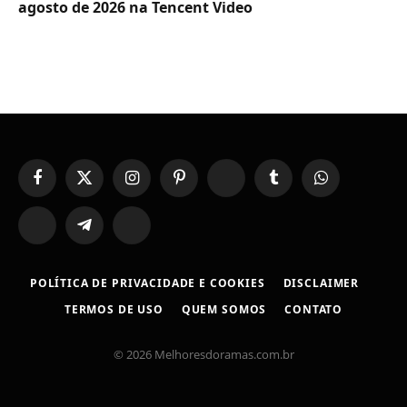
agosto de 2026 na Tencent Video
Facebook
X
Instagram
Pinterest
YouTube
Tumblr
WhatsApp
(Twitter)
TikTok
Telegram
Threads
POLÍTICA DE PRIVACIDADE E COOKIES
DISCLAIMER
TERMOS DE USO
QUEM SOMOS
CONTATO
© 2026 Melhoresdoramas.com.br