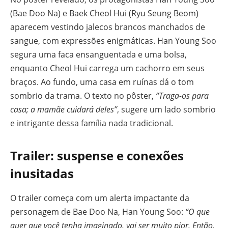
(Bae Doo Na) e Baek Cheol Hui (Ryu Seung Beom)
aparecem vestindo jalecos brancos manchados de
sangue, com expressões enigmáticas. Han Young Soo
segura uma faca ensanguentada e uma bolsa,
enquanto Cheol Hui carrega um cachorro em seus
braços. Ao fundo, uma casa em ruínas dá o tom
sombrio da trama. O texto no pôster,
“Traga-os para
casa; a mamãe cuidará deles”
, sugere um lado sombrio
e intrigante dessa família nada tradicional.
Trailer: suspense e conexões
inusitadas
O trailer começa com um alerta impactante da
personagem de Bae Doo Na, Han Young Soo:
“O que
quer que você tenha imaginado, vai ser muito pior. Então,