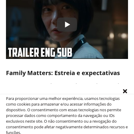
Family Matters:
Estreia e expectativas
Com
estreia
marcada para 29 de novembro,
Family
Matters
promete combinar ação, suspense e uma
Para proporcionar uma melhor experiência, usamos tecnologias
dose inesperada de humor negro. O elenco estelar e
como cookies para armazenar e/ou acessar informações do
a direção envolvente indicam que a série será um
dispositivo. O consentimento com essas tecnologias nos permite
processar dados como comportamento da navegação ou IDs
marco entre os K-dramas de 2024, trazendo à tona
exclusivos neste site. O não consentimento ou a revogação do
questões sobre o que realmente define uma família.
consentimento pode afetar negativamente determinados recursos e
funções.