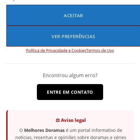
Não deixe de conferir:
K-Dramas de Novembro: 6
ACEITAR
Estreias para Curtir na Netflix e Viki
Não perca as melhores recomendações dos
Melhores
VER PREFERÊNCIAS
Doramas
e fique por dentro de tudo que acontece
no
viki Rakuten
e na
Netflix
.
Política de Privacidade e Cookies
Termos de Uso
Encontrou algum erro?
ENTRE EM CONTATO
⚖️ Aviso legal
O
Melhores Doramas
é um portal informativo de
notícias, resenhas e opiniões sobre doramas e séries