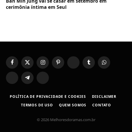
Ban Min Jung vai se casar em setembro em
cerimônia íntima em Seul
Facebook
X
Instagram
Pinterest
YouTube
Tumblr
WhatsApp
(Twitter)
TikTok
Telegram
Threads
POLÍTICA DE PRIVACIDADE E COOKIES
DISCLAIMER
TERMOS DE USO
QUEM SOMOS
CONTATO
© 2026 Melhoresdoramas.com.br