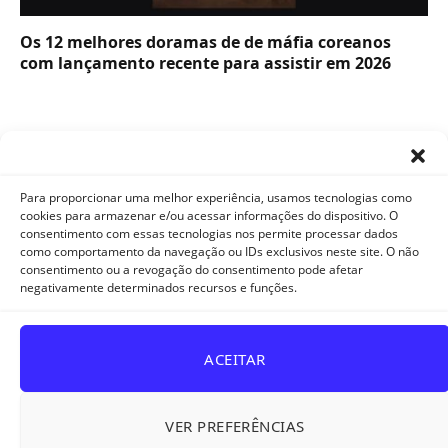
Os 12 melhores doramas de de máfia coreanos
com lançamento recente para assistir em 2026
Para proporcionar uma melhor experiência, usamos tecnologias como
cookies para armazenar e/ou acessar informações do dispositivo. O
consentimento com essas tecnologias nos permite processar dados
como comportamento da navegação ou IDs exclusivos neste site. O não
Facebook
X
Instagram
Pinterest
YouTube
Tumblr
WhatsApp
consentimento ou a revogação do consentimento pode afetar
(Twitter)
negativamente determinados recursos e funções.
TikTok
Telegram
Threads
ACEITAR
POLÍTICA DE PRIVACIDADE E COOKIES
DISCLAIMER
TERMOS DE USO
QUEM SOMOS
CONTATO
VER PREFERÊNCIAS
© 2026 Melhoresdoramas.com.br