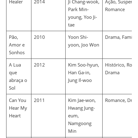
Healer
2014
Ji Chang-wook,
Ação, Suspense
Park Min-
Romance
young, Yoo Ji-
tae
Pão,
2010
Yoon Shi-
Drama, Famíli
Amor e
yoon, Joo Won
Sonhos
A Lua
2012
Kim Soo-hyun,
Histórico, Rom
que
Han Ga-in,
Drama
abraça o
Jung Il-woo
Sol
Can You
2011
Kim Jae-won,
Romance, Dram
Hear My
Hwang Jung-
Heart
eum,
Namgoong
Min